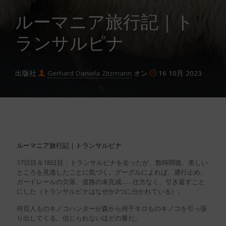
ルーマニア旅行記｜ト
ランサルピナ
出版社
Gerhard Daniela Zitzmann
オン
16 10月 2023
ルーマニア旅行記｜トランサルピナ
17日目＆18日目：トランサルピナを走ったが、数時間後、美しい
ところを見逃したことに気づく。グーグルによれば、通行止め、
ガードレールの欠落、道路の未完成……仕方なく、引き返すこと
にした（トランサルピナはなぜか2つに分かれている）。
何百人ものキノコハンターが森から何千キロものキノコを引っ張
り出してくる。信じられないほどの量だ。