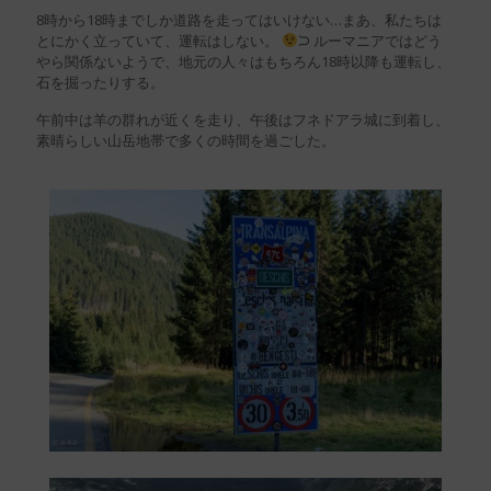
8時から18時までしか道路を走ってはいけない…まあ、私たちは
とにかく立っていて、運転はしない。
ᙂ ルーマニアではどう
やら関係ないようで、地元の人々はもちろん18時以降も運転し、
石を掘ったりする。
午前中は羊の群れが近くを走り、午後はフネドアラ城に到着し、
素晴らしい山岳地帯で多くの時間を過ごした。