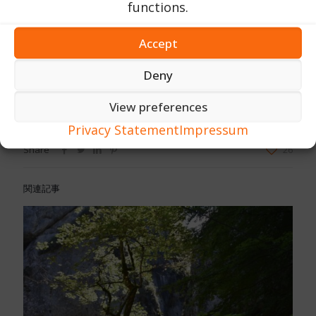
functions.
Accept
Deny
文と写真
Gerhard Daniela Zitzmann
View preferences
Privacy Statement
Impressum
Share
26
関連記事