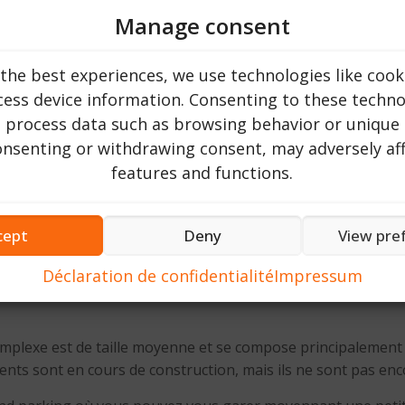
Manage consent
the best experiences, we use technologies like cook
ess device information. Consenting to these technol
o process data such as browsing behavior or unique 
consenting or withdrawing consent, may adversely aff
features and functions.
cept
Deny
View pre
que majeure. Des centaines de personnes visitent chaque jour
Déclaration de confidentialité
Impressum
ême, un petit parc d’aventure destiné principalement aux enf
omplexe est de taille moyenne et se compose principalement d
nts sont en cours de construction, mais ils ne sont pas enc