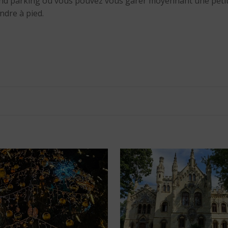
rand parking où vous pouvez vous garer moyennant une petite
ndre à pied.