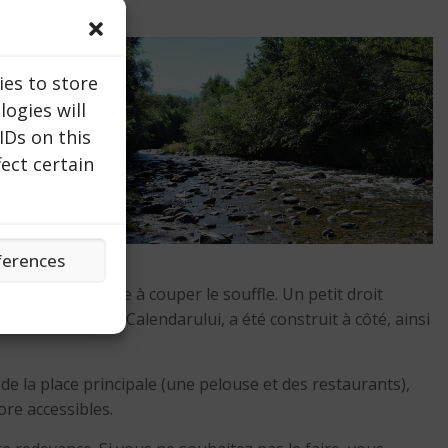
ies to store
ogies will
IDs on this
ect certain
ferences
 cette structure à couper le souffle. Un petit droit
ants, Povestea Calendarului, a été construit à côté, ainsi
e la place principale (une pelouse et des restaurants),
ore accessibles.