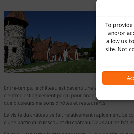
To provide 
and/or acc
allow us t
site. Not 
Ac
Entre-temps, le château est devenu une attraction touristi
d’entrée est également perçu pour financer le projet. De m
que plusieurs maisons d’hôtes et restaurants.
La visite du château se fait relativement rapidement. Le c
d’une partie du ruisseau et du château. Deux autres bâtime