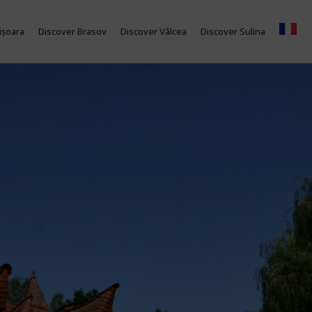
ișoara
Discover Brasov
Discover Vâlcea
Discover Sulina