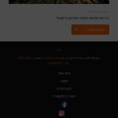
2 אוקטובר 2024
בלו את חופשת החורף בארמון ברוקנטל
קרא עכשיו...
UiR News הוא פרויקט מ-
Urlaub ברומניה
מאת
RED FROG
AGENTIE S.R.L.
מפת אתר
חוֹתָם
הגנת מידע
תאריך בתקשורת