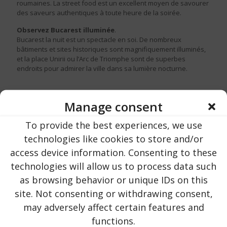
roumaines. La street food est un excellent moyen de savourer
des saveurs authentiques à toute heure de la soirée.
Observez Bucarest illuminée
.
Bucarest la nuit est un spectacle en soi. De nombreux
bâtiments et sites historiques sont magnifiquement illuminés,
et la place Unirii ou l’Arc de Triomphe sont de superbes
endroits pour admirer la ville dans sa lumière nocturne.
Manage consent
To provide the best experiences, we use
technologies like cookies to store and/or
access device information. Consenting to these
technologies will allow us to process data such
as browsing behavior or unique IDs on this
site. Not consenting or withdrawing consent,
may adversely affect certain features and
functions.