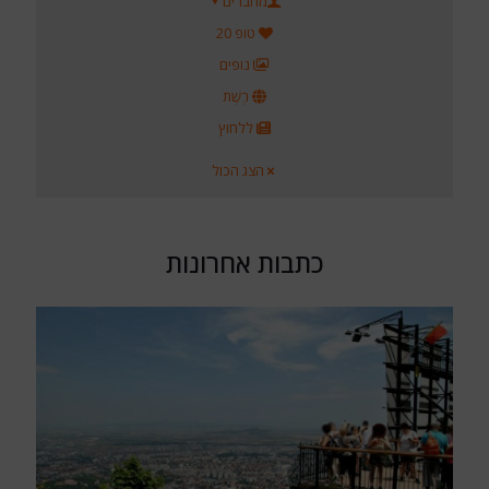
מחברים
טופ 20
נופים
רֶשֶׁת
ללחוץ
הצג הכול
כתבות אחרונות