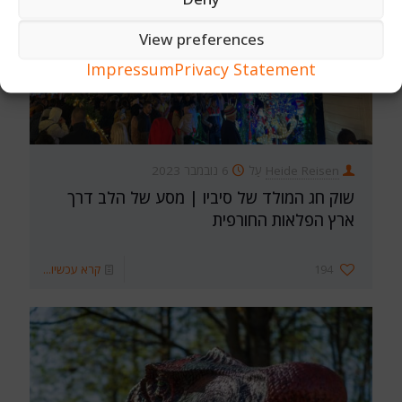
View preferences
Impressum
Privacy Statement
Heide Reisen
עַל
6 נובמבר 2023
שוק חג המולד של סיביו | מסע של הלב דרך
ארץ הפלאות החורפית
194
קרא עכשיו...