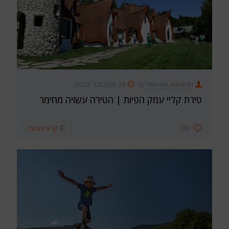
Nikolai Alberth
עַל
24 אוקטובר 2023
טירת קליי עמק הפיות | הטירה עשויה מחימר
189
קרא עכשיו...