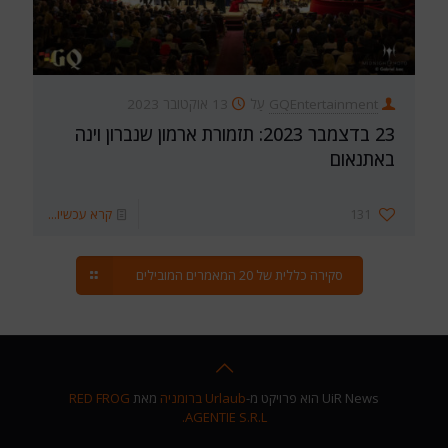
GQEntertainment
עַל
13 אוקטובר 2023
23 בדצמבר 2023: תזמורת ארמון שנברון וינה
באתנאום
131
קרא עכשיו...
סקירה כללית של 20 המאמרים המובילים
UiR News הוא פרויקט מ-
Urlaub ברומניה
מאת
RED FROG
AGENTIE S.R.L.