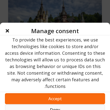
Manage consent
To provide the best experiences, we use
technologies like cookies to store and/or
access device information. Consenting to these
Urlaub in Rumänien
עַל
16 אוקטובר 2023
technologies will allow us to process data such
טירת פלס | מחוז פרהובה | ליד העיר סינאיה
as browsing behavior or unique IDs on this
site. Not consenting or withdrawing consent,
203
קרא עכשיו...
may adversely affect certain features and
functions.
Accept
Deny