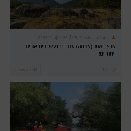
Destinatia Anului
עַל
23 אוקטובר 2023
ארץ חאטג (אדמה) עם הרי געש ודינוזאורים
ייחודיים!
141
קרא עכשיו...