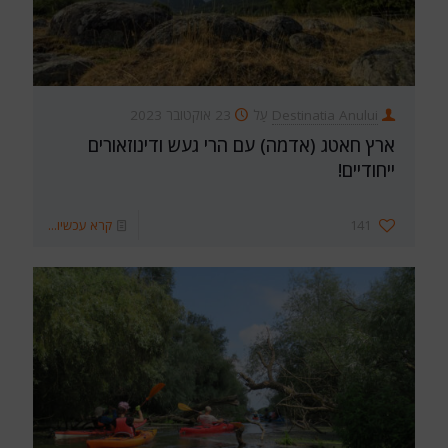
Destinatia Anului
עַל
23 אוקטובר 2023
ארץ חאטג (אדמה) עם הרי געש ודינוזאורים
ייחודיים!
141
קרא עכשיו...