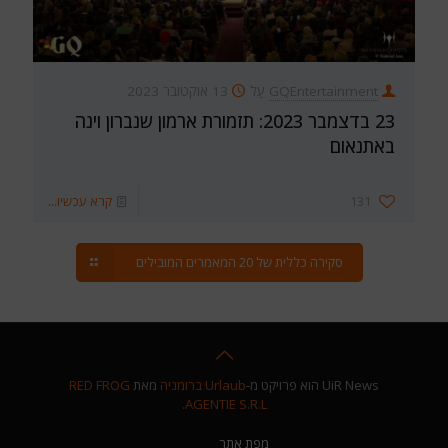
GQEntertainment
עַל
13 אוקטובר 2023
23 בדצמבר 2023: תזמורת ארמון שנברון וינה
באתנאום
131
קרא עכשיו...
סקירה כללית של 20 המאמרים המובילים
UiR News הוא פרויקט מ-
Urlaub ברומניה
מאת
RED FROG
AGENTIE S.R.L.
מפת אתר