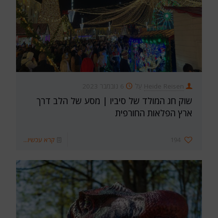
Heide Reisen
עַל
6 נובמבר 2023
שוק חג המולד של סיביו | מסע של הלב דרך
ארץ הפלאות החורפית
194
קרא עכשיו...