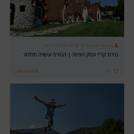
Nikolai Alberth
עַל
24 אוקטובר 2023
טירת קליי עמק הפיות | הטירה עשויה מחימר
189
קרא עכשיו...