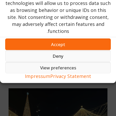
technologies will allow us to process data such
as browsing behavior or unique IDs on this
site. Not consenting or withdrawing consent,
may adversely affect certain features and
functions.
Accept
Deny
Urlaub in Rumänien
עַל
16 אוקטובר 2023
טירת פלס | מחוז פרהובה | ליד העיר סינאיה
View preferences
Impressum
Privacy Statement
203
קרא עכשיו...