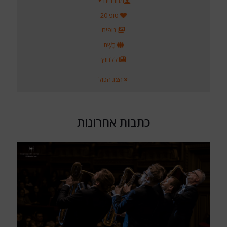
מחברים
טופ 20
נופים
רֶשֶׁת
ללחוץ
הצג הכול
כתבות אחרונות