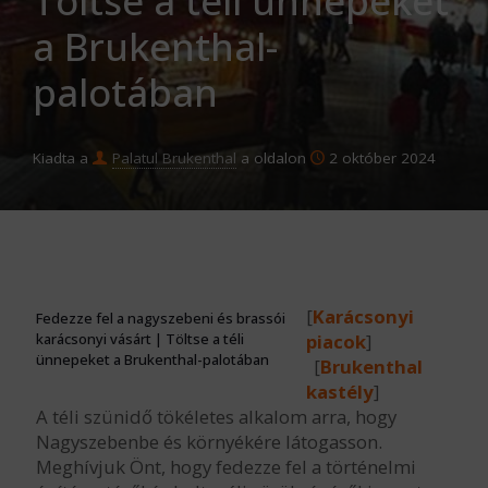
Töltse a téli ünnepeket
a Brukenthal-
palotában
Kiadta a
Palatul Brukenthal
a oldalon
2 október 2024
[
Karácsonyi
Fedezze fel a nagyszebeni és brassói
karácsonyi vásárt | Töltse a téli
piacok
]
ünnepeket a Brukenthal-palotában
[
Brukenthal
kastély
]
A téli szünidő tökéletes alkalom arra, hogy
Nagyszebenbe és környékére látogasson.
Meghívjuk Önt, hogy fedezze fel a történelmi