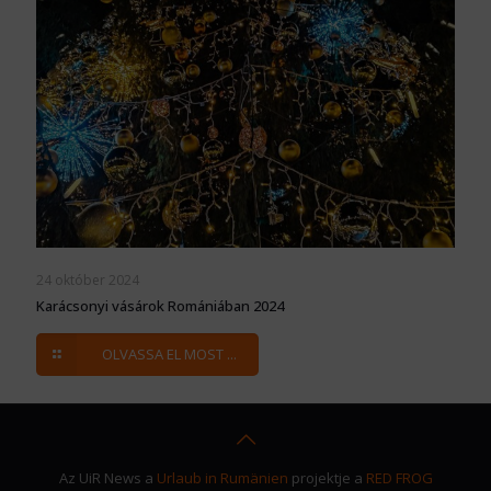
24 október 2024
Karácsonyi vásárok Romániában 2024
OLVASSA EL MOST ...
Az UiR News a
Urlaub in Rumänien
projektje a
RED FROG