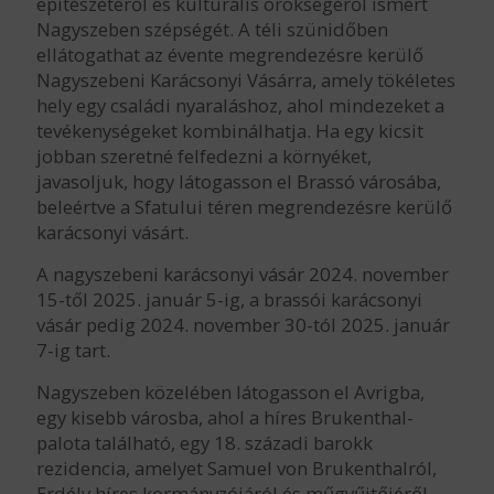
építészetéről és kulturális örökségéről ismert
Nagyszeben szépségét. A téli szünidőben
ellátogathat az évente megrendezésre kerülő
Nagyszebeni Karácsonyi Vásárra, amely tökéletes
hely egy családi nyaraláshoz, ahol mindezeket a
tevékenységeket kombinálhatja. Ha egy kicsit
jobban szeretné felfedezni a környéket,
javasoljuk, hogy látogasson el Brassó városába,
beleértve a Sfatului téren megrendezésre kerülő
karácsonyi vásárt.
A nagyszebeni karácsonyi vásár 2024. november
15-től 2025. január 5-ig, a brassói karácsonyi
vásár pedig 2024. november 30-tól 2025. január
7-ig tart.
Nagyszeben közelében látogasson el Avrigba,
egy kisebb városba, ahol a híres Brukenthal-
palota található, egy 18. századi barokk
rezidencia, amelyet Samuel von Brukenthalról,
Erdély híres kormányzójáról és műgyűjtőjéről