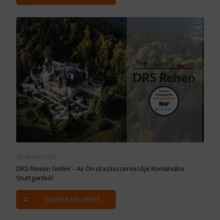
28 április 2025
DRS Reisen GmbH – Az Ön utazásszervezője Romániába
Stuttgartból
OLVASSA EL MOST ...