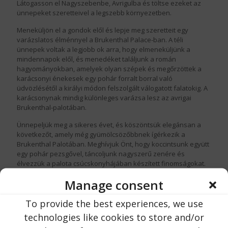
Látogasson el Nagyszebenbe, Avrigulba és töltse ezeket az
ünnepeket szeretteivel a legszebb környezetben.
Meneküljön el a gondok elől és lepje meg szeretteit egy
varázslatos élménnyel a Brukenthal Palace-ban. A téli
ünnepek voltak a legjobb ok arra, hogy elmeneküljünk a
mindennapok elől, és menedéket találjunk a román
hagyományokban, amelyek olyan szépek és megőrzöttek a
karácsonyi énekesek egy pohár forralt borral való
üdvözlésétől a királyi módon felszolgált válogatott falatokig. A
karácsonynak mindig különleges varázsa lesz az avrigai
Brukenthal-palotában.
Ünnepeljük meg a sikeres évet, és köszöntsük elegánsan a
következőt, amely még gyümölcsözőbbnek ígérkezik a
Brukenthal Palotában. Meghívjuk Önt, hogy koccintsunk együtt
egy pohár pezsgővel, táncoljunk nagyszerű zenére és
élvezzük a palota csúcskonyhájában készített finomságokat.
Manage consent
To provide the best experiences, we use
technologies like cookies to store and/or