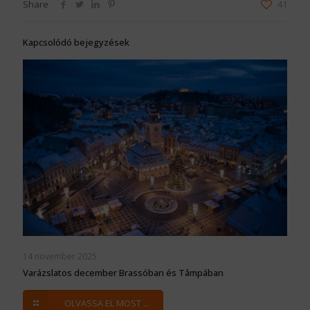
Share
41
Kapcsolódó bejegyzések
14 november 2025
Varázslatos december Brassóban és Tâmpában
OLVASSA EL MOST ...