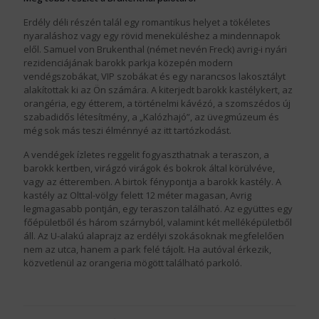
Erdély déli részén talál egy romantikus helyet a tökéletes
nyaraláshoz vagy egy rövid meneküléshez a mindennapok
elől. Samuel von Brukenthal (német nevén Freck) avrig-i nyári
rezidenciájának barokk parkja közepén modern
vendégszobákat, VIP szobákat és egy narancsos lakosztályt
alakítottak ki az Ön számára. A kiterjedt barokk kastélykert, az
orangéria, egy étterem, a történelmi kávézó, a szomszédos új
szabadidős létesítmény, a „Kalózhajó”, az üvegmúzeum és
még sok más teszi élménnyé az itt tartózkodást.
A vendégek ízletes reggelit fogyaszthatnak a teraszon, a
barokk kertben, virágzó virágok és bokrok által körülvéve,
vagy az étteremben. A birtok fénypontja a barokk kastély. A
kastély az Olttal-völgy felett 12 méter magasan, Avrig
legmagasabb pontján, egy teraszon található. Az együttes egy
főépületből és három szárnyból, valamint két melléképületből
áll. Az U-alakú alaprajz az erdélyi szokásoknak megfelelően
nem az utca, hanem a park felé tájolt. Ha autóval érkezik,
közvetlenül az orangeria mögött található parkoló.