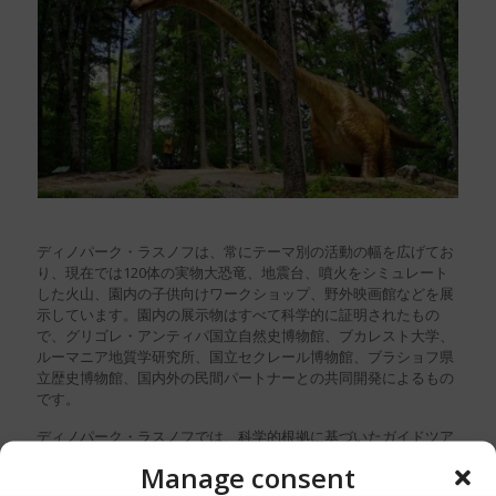
ディノパーク・ラスノフは、常にテーマ別の活動の幅を広げてお
り、現在では120体の実物大恐竜、地震台、噴火をシミュレート
した火山、園内の子供向けワークショップ、野外映画館などを展
示しています。園内の展示物はすべて科学的に証明されたもの
で、グリゴレ・アンティパ国立自然史博物館、ブカレスト大学、
ルーマニア地質学研究所、国立セクレール博物館、ブラショフ県
立歴史博物館、国内外の民間パートナーとの共同開発によるもの
です。
ディノパーク・ラスノフでは、科学的根拠に基づいたガイドツア
ーを主催団体に提供しており、「学校の違い」や「グリーン・ウ
Manage consent
ィーク」のプログラムでは、小学生や未就学児を対象に、樹木や