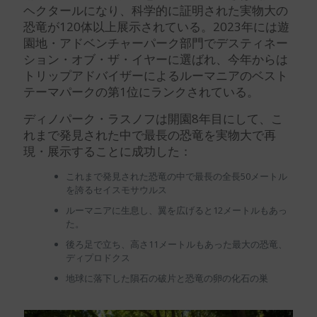
ヘクタールになり、科学的に証明された実物大の
恐竜が120体以上展示されている。2023年には遊
園地・アドベンチャーパーク部門でデスティネー
ション・オブ・ザ・イヤーに選ばれ、今年からは
トリップアドバイザーによるルーマニアのベスト
テーマパークの第1位にランクされている。
ディノパーク・ラスノフは開園8年目にして、こ
れまで発見された中で最長の恐竜を実物大で再
現・展示することに成功した：
これまで発見された恐竜の中で最長の全長50メートル
を誇るセイスモサウルス
ルーマニアに生息し、翼を広げると12メートルもあっ
た。
後ろ足で立ち、高さ11メートルもあった最大の恐竜、
ディプロドクス
地球に落下した隕石の破片と恐竜の卵の化石の巣