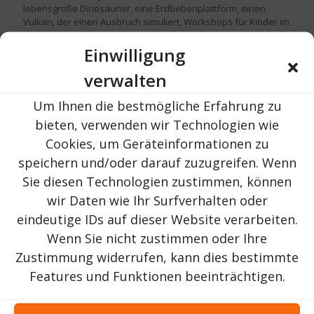
lebensgroße Dinosaurier, eine Erdbebenplattform, einen
Vulkan, der einen Ausbruch simuliert, Workshops für Kinder im
Park und ein Open-Air-Kino präsentiert. Alle Exponate und
Ausstellungen im Park sind wissenschaftlich zertifiziert und
Einwilligung
wurden in Zusammenarbeit mit dem Grigore-Antipa-
verwalten
Nationalmuseum für Naturgeschichte, der Universität
Bukarest, dem Rumänischen Geologischen Institut, dem
Nationalen Szekler-Museum, dem Kreismuseum für
Um Ihnen die bestmögliche Erfahrung zu
Geschichte von Brasov sowie lokalen und internationalen
bieten, verwenden wir Technologien wie
privaten Partnern entwickelt.
Cookies, um Geräteinformationen zu
Der Dino Park Rasnov bietet organisierten Gruppen
speichern und/oder darauf zuzugreifen. Wenn
wissenschaftlich fundierte Führungen an, und während der
Sie diesen Technologien zustimmen, können
Programme „Schule anders“ und „Grüne Woche“ profitierten
Schulkinder und Vorschulkinder auch vom Fachwissen eines
wir Daten wie Ihr Surfverhalten oder
Dendrologen, der ihnen vom Leben der Bäume und Sträucher
eindeutige IDs auf dieser Website verarbeiten.
erzählte.
Wenn Sie nicht zustimmen oder Ihre
Zustimmung widerrufen, kann dies bestimmte
Features und Funktionen beeinträchtigen.