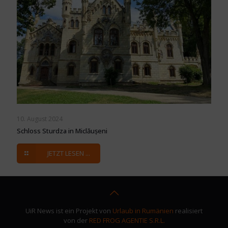
10. August 2024
Schloss Sturdza in Miclăușeni
JETZT LESEN ...
UiR News ist ein Projekt von
Urlaub in Rumänien
realisiert
von der
RED FROG AGENTIE S.R.L.