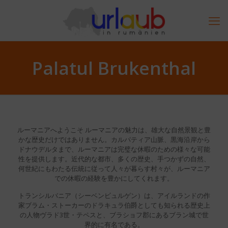
Palatul Brukenthal
ルーマニアへようこそ ルーマニアの魅力は、雄大な自然景観と豊
かな歴史だけではありません。カルパティア山脈、黒海沿岸から
ドナウデルタまで、ルーマニアは完璧な休暇のための様々な可能
性を提供します。近代的な都市、多くの歴史、手つかずの自然、
何世紀にもわたる伝統に従って人々が暮らす村々が、ルーマニア
での休暇の経験を豊かにしてくれます。
トランシルバニア（シーベンビュルゲン）は、アイルランドの作
家ブラム・ストーカーのドラキュラ伯爵としても知られる歴史上
の人物ヴラド3世・テペスと、ブラショフ郡にあるブラン城で世
界的に有名である。