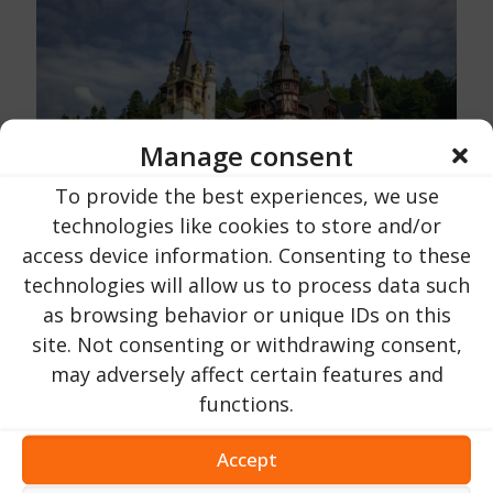
Manage consent
To provide the best experiences, we use
technologies like cookies to store and/or
access device information. Consenting to these
Urlaub in Rumänien
オン
16 10月 2023
technologies will allow us to process data such
ペレス城｜プラホヴァ県｜シナイア市近郊
as browsing behavior or unique IDs on this
site. Not consenting or withdrawing consent,
203
今すぐ読む ...
may adversely affect certain features and
functions.
Accept