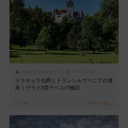
Urlaub in Rumänien
オン
19 10月 2023
ドラキュラ伯爵とトランシルヴァニアの遺
産｜ヴラド3世テペスの物語
244
今すぐ読む ...