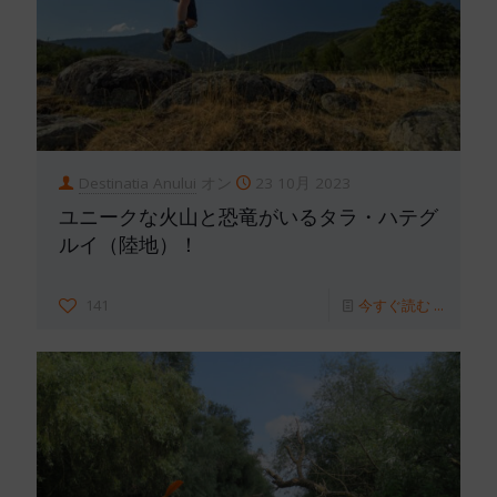
Destinatia Anului
オン
23 10月 2023
ユニークな火山と恐竜がいるタラ・ハテグ
ルイ（陸地）！
141
今すぐ読む ...