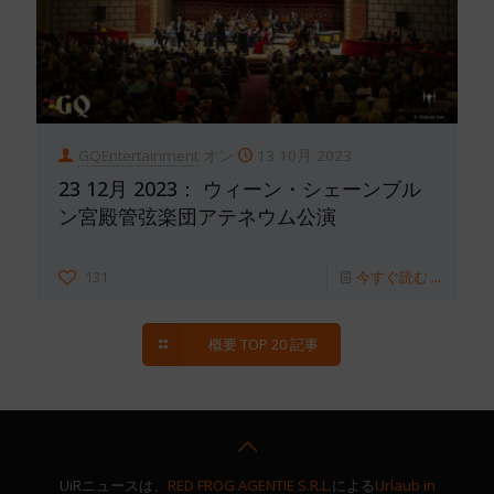
GQEntertainment
オン
13 10月 2023
23 12月 2023： ウィーン・シェーンブル
ン宮殿管弦楽団アテネウム公演
131
今すぐ読む ...
概要 TOP 20 記事
UiRニュースは、
RED FROG AGENTIE S.R.L.
による
Urlaub in