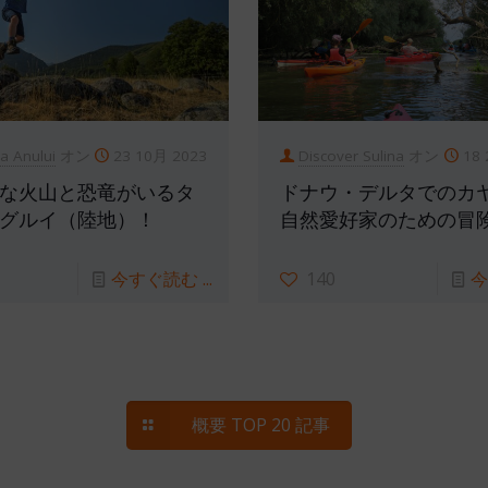
ia Anului
オン
23 10月 2023
Discover Sulina
オン
18
な火山と恐竜がいるタ
ドナウ・デルタでのカヤ
グルイ（陸地）！
自然愛好家のための冒
今すぐ読む ...
140
今
概要 TOP 20 記事