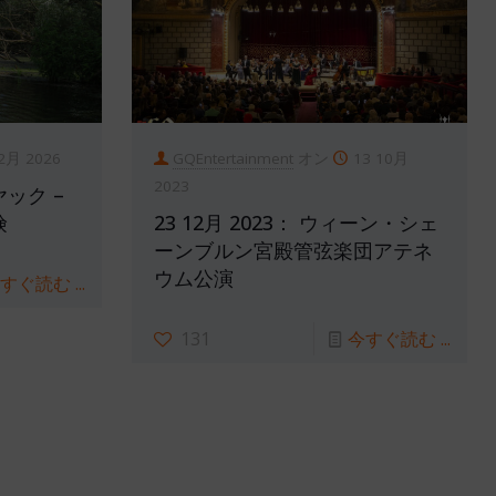
 2月 2026
GQEntertainment
オン
13 10月
2023
ック –
険
23 12月 2023： ウィーン・シェ
ーンブルン宮殿管弦楽団アテネ
ウム公演
すぐ読む ...
131
今すぐ読む ...