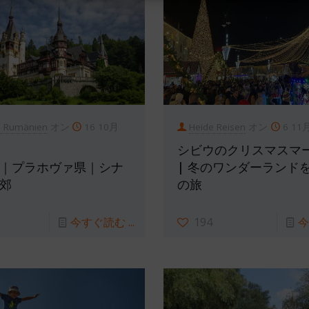
n Rumänien
オン
16 10月
Heide Reisen
オン
6 11
シビウのクリスマスマ
｜プラホヴァ県｜シナ
| 冬のワンダーランド
郊
の旅
今すぐ読む ...
194
今