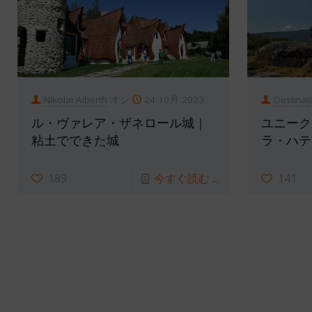
Nikolai Alberth
オン
24 10月 2023
Destinat
ル・ヴァレア・ザネロール城｜
ユニーク
粘土でできた城
ラ・ハテ
189
今すぐ読む ...
141