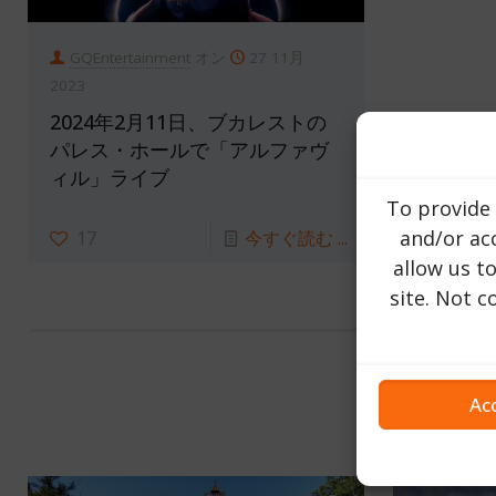
GQEntertainment
オン
27 11月
2023
2024年2月11日、ブカレストの
パレス・ホールで「アルファヴ
ィル」ライブ
To provide 
and/or acc
17
今すぐ読む ...
allow us t
site. Not 
Ac