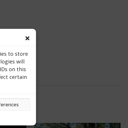
ies to store
ogies will
IDs on this
ect certain
ferences