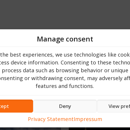
Manage consent
the best experiences, we use technologies like cook
ess device information. Consenting to these technol
o process data such as browsing behavior or unique 
consenting or withdrawing consent, may adversely aff
features and functions.
Top 20
cept
Deny
View pre
Privacy Statement
Impressum