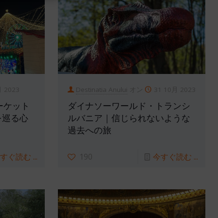
月 2023
Destinatia Anului
オン
31 10月 2023
ーケット
ダイナソーワールド・トランシ
を巡る心
ルバニア｜信じられないような
過去への旅
すぐ読む ...
190
今すぐ読む ...