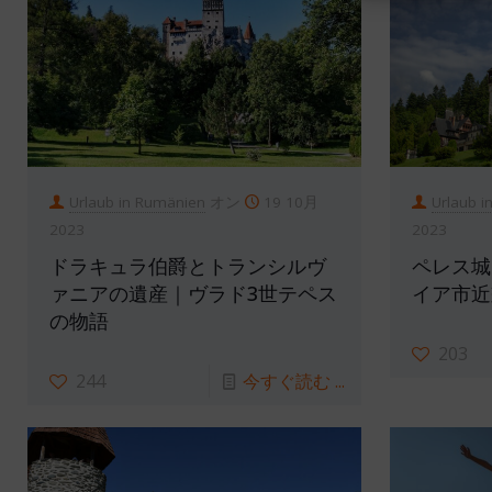
Urlaub in Rumänien
オン
19 10月
Urlaub i
2023
2023
ドラキュラ伯爵とトランシルヴ
ペレス城
ァニアの遺産｜ヴラド3世テペス
イア市近
の物語
203
244
今すぐ読む ...