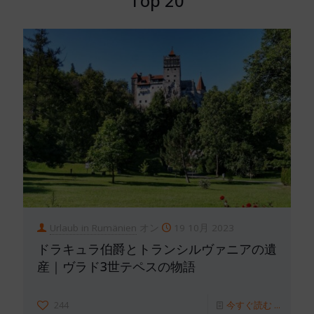
Top 20
Urlaub in Rumänien
オン
19 10月 2023
ドラキュラ伯爵とトランシルヴァニアの遺
産｜ヴラド3世テペスの物語
244
今すぐ読む ...