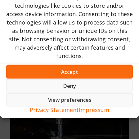
technologies like cookies to store and/or
access device information. Consenting to these
technologies will allow us to process data such
as browsing behavior or unique IDs on this
Destinatia Anului
オン
17 11月 2023
site. Not consenting or withdrawing consent,
ルーマニア博物館／ブカレストの過去のア
may adversely affect certain features and
ーカイブ
functions.
69
今すぐ読む ...
Accept
Deny
View preferences
Privacy Statement
Impressum