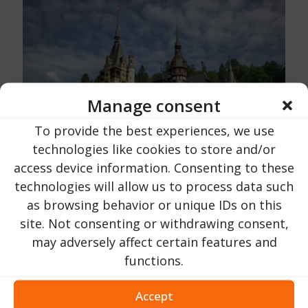
Manage consent
To provide the best experiences, we use
technologies like cookies to store and/or
access device information. Consenting to these
Urlaub in Rumänien
オン
16 10月 2023
technologies will allow us to process data such
ペレス城｜プラホヴァ県｜シナイア市近郊
as browsing behavior or unique IDs on this
site. Not consenting or withdrawing consent,
may adversely affect certain features and
203
今すぐ読む ...
functions.
Accept