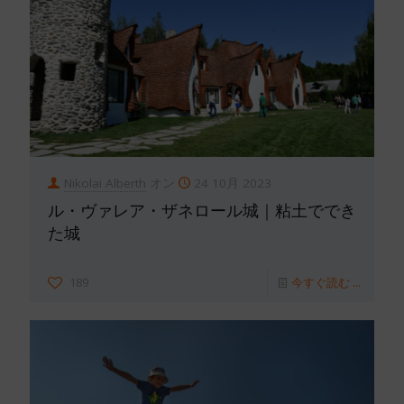
Nikolai Alberth
オン
24 10月 2023
ル・ヴァレア・ザネロール城｜粘土ででき
た城
189
今すぐ読む ...