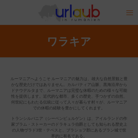
ワラキア
ルーマニアへようこそ ルーマニアの魅力は、雄大な自然景観と豊
かな歴史だけではありません。カルパティア山脈、黒海沿岸から
ドナウデルタまで、ルーマニアは完璧な休暇のための様々な可能
性を提供します。近代的な都市、多くの歴史、手つかずの自然、
何世紀にもわたる伝統に従って人々が暮らす村々が、ルーマニア
での休暇の経験を豊かにしてくれます。
トランシルバニア（シーベンビュルゲン）は、アイルランドの作
家ブラム・ストーカーのドラキュラ伯爵としても知られる歴史上
の人物ヴラド3世・テペスと、ブラショフ郡にあるブラン城で世
界的に有名である。