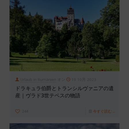
Urlaub in Rumänien
オン
19 10月 2023
ドラキュラ伯爵とトランシルヴァニアの遺
産｜ヴラド3世テペスの物語
244
今すぐ読む ...