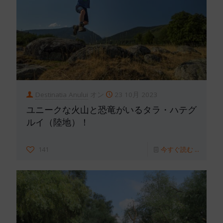
Destinatia Anului
オン
23 10月 2023
ユニークな火山と恐竜がいるタラ・ハテグ
ルイ（陸地）！
141
今すぐ読む ...