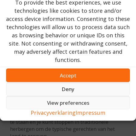
To provide the best experiences, we use
technologies like cookies to store and/or
access device information. Consenting to these
technologies will allow us to process data such
as browsing behavior or unique IDs on this
site. Not consenting or withdrawing consent,
may adversely affect certain features and
functions.
Accept
Deny
Het landschap van de Donaudelta is
adembenemend. Je wordt omringd door dichte
View preferences
rietbossen die wuiven in de zachte wind. Je komt
Privacyverklaring
Impressum
kleine vissersdorpjes tegen waar de tijd lijkt stil
te staan en je kunt stoppen in traditionele
herbergen om de typische gerechten van het
land te proeven.