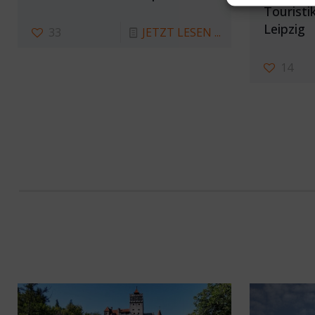
Touristi
Leipzig
33
JETZT LESEN ...
14