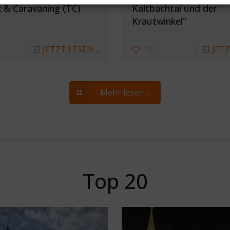
k & Caravaning (TC)
Kaltbachtal und der
Krautwinkel“
JETZT LESEN ...
12
JETZ
Mehr lesen ...
Top 20