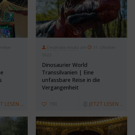
ember
Destinatia Anului
am
31. Oktober
2023
Dinosaurier World
ne
Transsilvanien | Eine
s
unfassbare Reise in die
Vergangenheit
T LESEN ...
190
JETZT LESEN ...