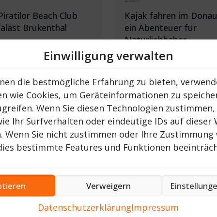
Piratilor Beach Club
Kajak fahren im Donau
Palast Brukenthal
ein Abenteuer für
Naturliebhaber
Einwilligung verwalten
JETZT LESEN ...
140
JETZ
nen die bestmögliche Erfahrung zu bieten, verwend
en wie Cookies, um Geräteinformationen zu speiche
ugreifen. Wenn Sie diesen Technologien zustimmen,
ie Ihr Surfverhalten oder eindeutige IDs auf dieser
n. Wenn Sie nicht zustimmen oder Ihre Zustimmung 
dies bestimmte Features und Funktionen beeinträch
tieren
Verweigern
Einstellung
sen GmbH
am
27.
ADZ für Rumänien
am
2
2025
November 2025
Datenschutzerklärung
Impressum
k: DRS Reisen auf der
Buch „Das Harbachtal,