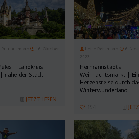
n Rumänien
am
16. Oktober
Heide Reisen
am
6. Nov
2023
Peles | Landkreis
Hermannstadts
| nahe der Stadt
Weihnachtsmarkt | Ei
Herzensreise durch da
Winterwunderland
JETZT LESEN ...
194
JETZ