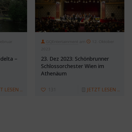
Februar
GQEntertainment
am
12. Oktober
2023
delta –
23. Dez 2023: Schönbrunner
Schlossorchester Wien im
Athenäum
T LESEN ...
131
JETZT LESEN ...