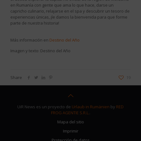
en Rumanía con gente que ama lo que hace, darse un
capricho culinario, relajarse en el spa y descubrir un tesoro de
experiencias únicas, ¡le damos la bienvenida para que forme
parte de nuestra historia!
Más información en
Destino del Año
Imagen y texto: Destino del Año
Share
19
UiR News es un proyecto de
Urlaub in Rumänien
by
RED
FROG AGENTIE S.R.L.
.
Mapa del sitio
Imprimir
Protección de datos