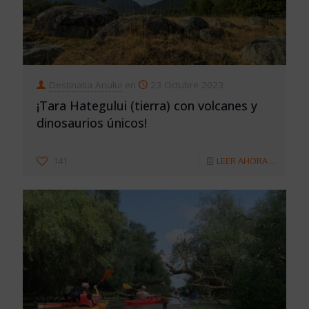
Destinatia Anului
en
23 Octubre 2023
¡Tara Hategului (tierra) con volcanes y
dinosaurios únicos!
141
LEER AHORA ...