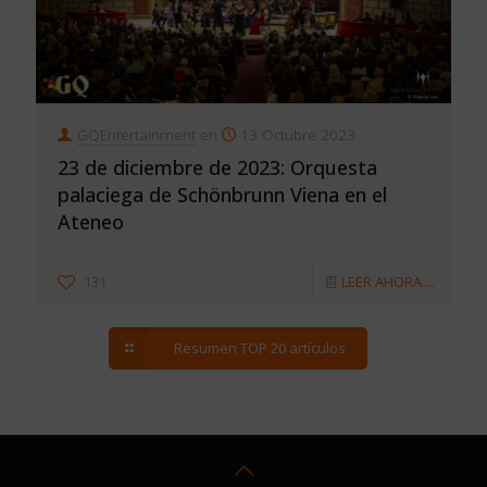
GQEntertainment
en
13 Octubre 2023
23 de diciembre de 2023: Orquesta
palaciega de Schönbrunn Viena en el
Ateneo
131
LEER AHORA ...
Resumen TOP 20 artículos