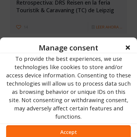
Retrospectiva: DRS Reisen en la feria
Touristik & Caravaning (TC) de Leipzig
14
LEER AHORA ...
Manage consent
To provide the best experiences, we use
technologies like cookies to store and/or
access device information. Consenting to these
technologies will allow us to process data such
as browsing behavior or unique IDs on this
site. Not consenting or withdrawing consent,
may adversely affect certain features and
functions.
ADZ für Rumänien
en
21 Noviembre 2025
Accept
Libro „Das Harbachtal, das Kaltbachtal