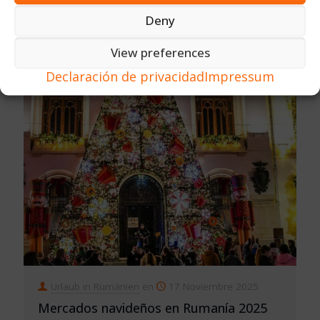
und der Krautwinkel“
Deny
View preferences
12
LEER AHORA ...
Declaración de privacidad
Impressum
Urlaub in Rumänien
en
17 Noviembre 2025
Mercados navideños en Rumanía 2025