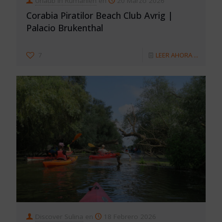
Urlaub in Rumänien
en
20 Marzo 2026
Corabia Piratilor Beach Club Avrig |
Palacio Brukenthal
7
LEER AHORA ...
Discover Sulina
en
18 Febrero 2026