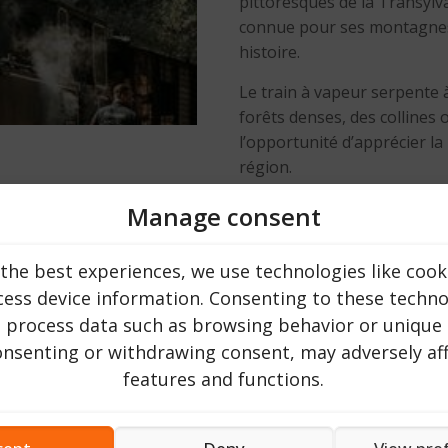
pittoresques de la Transyl
connue pour ses montagnes 
histoire.
Le train à vapeur serpente 
forêts denses, des collines 
l’opportunité d’apprécier la 
région.
Manage consent
Visite culturelle culinaire
Le voyage aller-retour à tra
the best experiences, we use technologies like cook
monuments culturels et des 
ess device information. Consenting to these technol
locaux. Nous vous invitons à 
o process data such as browsing behavior or unique 
Roumanie.
consenting or withdrawing consent, may adversely aff
Outre les expériences culin
features and functions.
l’histoire et de la culture r
Bran, souvent associé à la 
monastères de la région de 