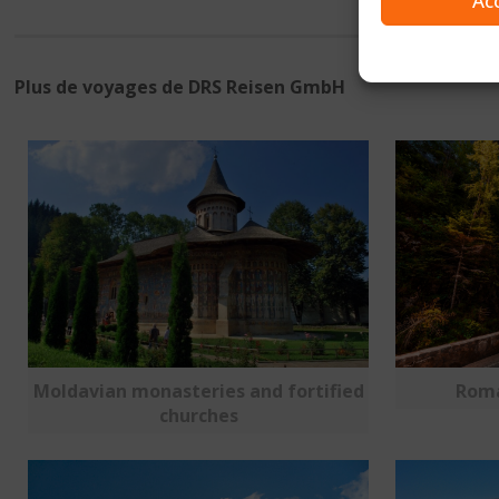
Ac
Plus de voyages de DRS Reisen GmbH
Moldavian monasteries and fortified
Roma
churches