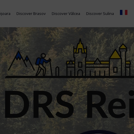
ișoara
Discover Brasov
Discover Vâlcea
Discover Sulina