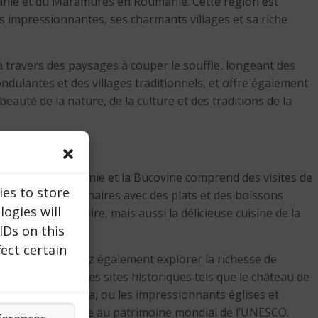
vanie et du Maramures en Roumanie. Cette région est
impressionnantes, ses charmants villages et sa riche
à travers des paysages à couper le souffle, longeant des
ondulantes et des villages traditionnels, et offre également
beauté de la nature, de la culture et des traditions de la
vers la Transylvanie et la Bucovine comprend des visites de
ies to store
expériences culinaires avec des plats et des boissons
ogies will
découvrir l’histoire, mais aussi la délicieuse cuisine de la
IDs on this
ect certain
aires, vous pouvez également explorer la richesse de
oumaines. Visitez des sites historiques tels que le château de
légende de Dracula, ou les impressionnants églises et
Bucovine, inscrite au patrimoine mondial de l’UNESCO.