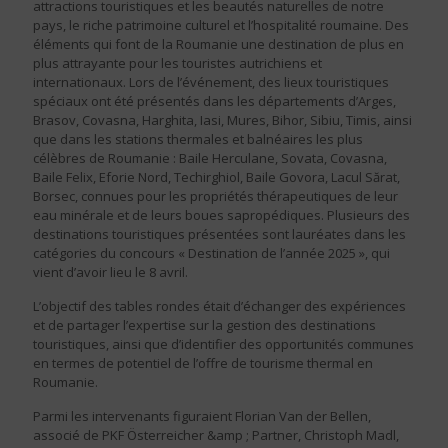
attractions touristiques et les beautés naturelles de notre
pays, le riche patrimoine culturel et l’hospitalité roumaine. Des
éléments qui font de la Roumanie une destination de plus en
plus attrayante pour les touristes autrichiens et
internationaux. Lors de l’événement, des lieux touristiques
spéciaux ont été présentés dans les départements d’Arges,
Brasov, Covasna, Harghita, Iasi, Mures, Bihor, Sibiu, Timis, ainsi
que dans les stations thermales et balnéaires les plus
célèbres de Roumanie : Baile Herculane, Sovata, Covasna,
Baile Felix, Eforie Nord, Techirghiol, Baile Govora, Lacul Sărat,
Borsec, connues pour les propriétés thérapeutiques de leur
eau minérale et de leurs boues sapropédiques. Plusieurs des
destinations touristiques présentées sont lauréates dans les
catégories du concours « Destination de l’année 2025 », qui
vient d’avoir lieu le 8 avril.
L’objectif des tables rondes était d’échanger des expériences
et de partager l’expertise sur la gestion des destinations
touristiques, ainsi que d’identifier des opportunités communes
en termes de potentiel de l’offre de tourisme thermal en
Roumanie.
Parmi les intervenants figuraient Florian Van der Bellen,
associé de PKF Österreicher &amp ; Partner, Christoph Madl,