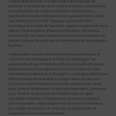
Cristian Macedonschi, co-organisateur de la Journée du
tourisme à l’ambassade de Roumanie à Vienne, a présenté la
nouvelle édition du magazine Urlaub-in-Rumänien et a
représenté l’initiative RoBoost en tant que partenaire, tandis
que Simion Giurcă d’OMD Timișoara a présenté l’offre
touristique diversifiée de l’ancienne capitale européenne de la
culture. L’ambassadrice d’Autriche à Bucarest, Ulla Krauss-
Nussbaumer, qui était présente à l’événement, a exprimé son
intérêt à assurer la continuité de l’événement de réseautage à
Bucarest.
L’ambassade souhaite renforcer les liens économiques et
culturels entre la Roumanie et l’Autriche, développer les
partenariats et approfondir la confiance mutuelle afin que le
public viennois puisse découvrir les trésors naturels et les
charmantes traditions de la Roumanie. Le chargé d’affaires par
intérim Andrea Amza-András a souligné dans son discours
d’ouverture que l’événement n’est pas seulement un cadre
pour célébrer la Roumanie en tant que destination, mais aussi
pour montrer ce qui devient possible lorsque les gens
travaillent ensemble, s’impliquent et construisent quelque
chose ensemble. « Notre objectif est de rendre la Roumanie
plus visible en Autriche, de renforcer les partenariats et
d’approfondir la confiance mutuelle.