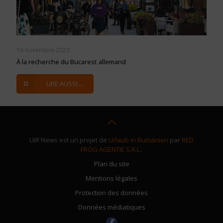
16 novembre 2023
À la recherche du Bucarest allemand
LIRE AUSSI ...
UiR News est un projet de
Urlaub in Rumänien
par
RED
FROG AGENTIE S.R.L.
.
Plan du site
Mentions légales
Protection des données
Données médiatiques