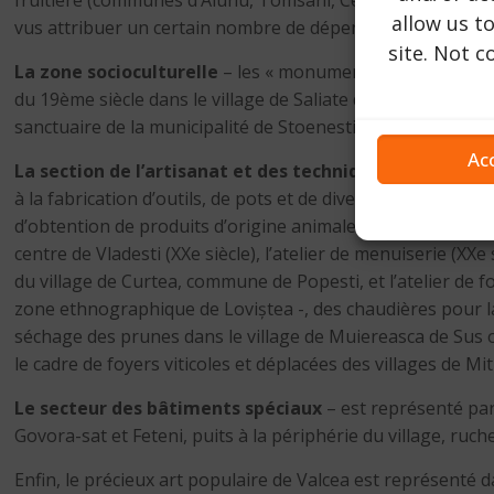
fruitière (communes d’Alunu, Tomsani, Cernisoara) ou l’él
allow us t
vus attribuer un certain nombre de dépendances : hangars, 
site. Not 
La zone socioculturelle
– les « monuments d’utilité publi
du 19ème siècle dans le village de Saliate dans la municipa
sanctuaire de la municipalité de Stoenesti. À l’avenir, cet
Ac
La section de l’artisanat et des techniques populaires
à la fabrication d’outils, de pots et de divers articles mé
d’obtention de produits d’origine animale et végétale. Au s
centre de Vladesti (XXe siècle), l’atelier de menuiserie (XX
du village de Curtea, commune de Popesti, et l’atelier de 
zone ethnographique de Loviștea -, des chaudières pour la p
séchage des prunes dans le village de Muiereasca de Sus ou 
le cadre de foyers viticoles et déplacées des villages de Mi
Le secteur des bâtiments spéciaux
– est représenté par
Govora-sat et Feteni, puits à la périphérie du village, ruch
Enfin, le précieux art populaire de Valcea est représenté 