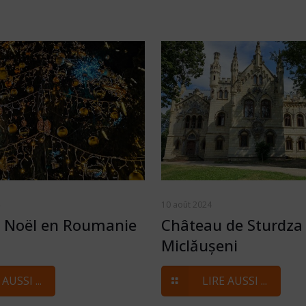
10 août 2024
e Noël en Roumanie
Château de Sturdza
Miclăușeni
AUSSI ...
LIRE AUSSI ...