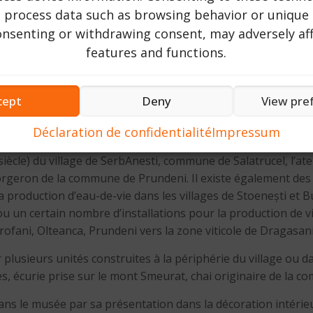
evage dans la zone de montagne (villages de Boisoara, Pasco
o process data such as browsing behavior or unique 
écuries, greniers à foin, étables pour le stockage des produ
consenting or withdrawing consent, may adversely aff
que » représente une école primaire rurale du début du 20èm
features and functions.
lité de Malaia, une église en bois construite en 1785 et tran
te zone sera complétée par une mairie rurale et d’autres desti
cept
Deny
View pre
– La section de l’artisanat présente les méthodes et les te
nagers, ainsi que les méthodes de traitement des fibres végéta
Déclaration de confidentialité
Impressum
ein du musée, un certain nombre d’ateliers artisanaux ont été
e siècle) du village de SerbAnesti, commune de Salatrucel, l’at
forgeron de la commune de Prundeni. Il existe également des 
roduction d’eau-de-vie dans les villages de Stoenești et Buda
un certain nombre d’installations pour la production de vin 
trofani, Olteanca, Prundeni vers la zone viticole de Dragasani
 plusieurs unités construites à la périphérie du village ou 
es, écurie prise sur le mont Smeurat, chai originaire de la co
dans le musée par sa présentation dans la décoration intérieu