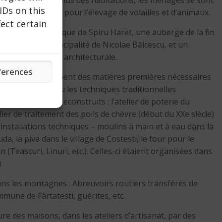
aia-Brezoi). En plus des habitations, les ménages se sont
IDs on this
its agricoles ou pour l’élevage de volailles et d’animaux.
ect certain
e siècle de l’époque de Spiru Haret, une auberge de la fin
sférée par la municipalité de Nicolae Bălcescu, et un
nations de valeur architecturale.
ferences
chniques de traitement des matières premières nécessaires
les et animales ou les techniques traditionnelles
 transférés et reconstruits : l’atelier de poterie du
elier de traitement des poils de chèvre (début du XXe siècle)
installations techniques – moulins à main et à eau dans la
, la piva dans le village de Costesti, le four pour le
(Teascuri, Linuri, etc.). Celles-ci étaient organisées dans
.
dans les montagnes : Abreuvoirs routiers transférés de
mmune de Fârtatesti, guérites, etc.
re des maisons, dans les ateliers d’artisanat, par des