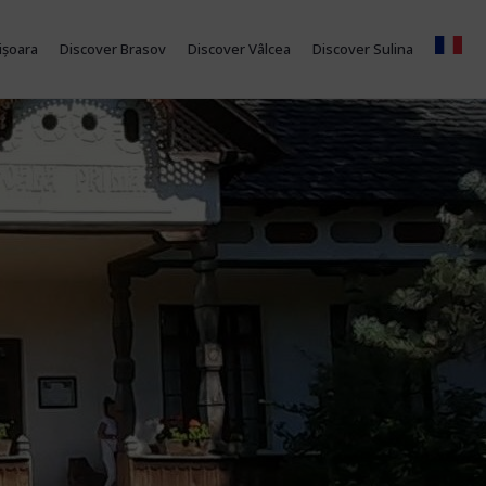
ișoara
Discover Brasov
Discover Vâlcea
Discover Sulina