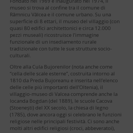
Fondato nel 1969 e inaugurato nel 1974, il
museo si trova al confine tra il comune di
Râmnicu Vâlcea e il comune urbano. Su una
superficie di 8 ettari, il museo del villaggio (con
quasi 80 edifici architettonici e circa 12.000
pezzi museali) ricostruisce l’immagine
funzionale di un insediamento rurale
tradizionale con tutte le sue strutture socio-
culturali.
Oltre alla Cula Bujorenilor (nota anche come
“cella delle scale esterne”, costruita intorno al
1810 da Preda Bujoreanu e inserita nell’elenco
delle celle più importanti dell’Oltenia), il
villaggio-museo di Valcea comprende anche la
locanda Bogdan (del 1889), le scuole Cacova
(Stoenești) del XX secolo, la chiesa di legno
(1785), dove ancora oggi si celebrano le funzioni
religiose nelle principali festività. Ci sono anche
molti altri edifici religiosi (croci, abbeveratoi),