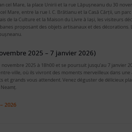
an cel Mare, la place Unirii et la rue Lăpușneanu du 30 nove
cel Mare, entre la rue I. C. Brătianu et la Casă Cărții, un parc
ais de la Culture et la Maison du Livre à Iași, les visiteurs 
 cabanes proposant des objets artisanaux et des décorations. L
ăpușneanu.
ovembre 2025 – 7 janvier 2026)
novembre 2025 à 18h00 et se poursuit jusqu’au 7 janvier 2026
entre-ville, où ils vivront des moments merveilleux dans un
s et grands vous attendent. Venez déguster de délicieux pl
e Neamț.
 – 2026