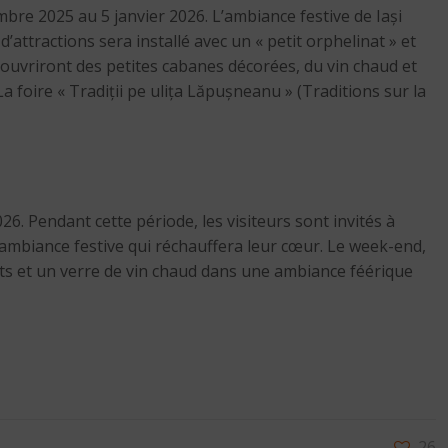
mbre 2025 au 5 janvier 2026. L’ambiance festive de Iași
 d’attractions sera installé avec un « petit orphelinat » et
découvriront des petites cabanes décorées, du vin chaud et
a foire « Tradiții pe ulița Lăpușneanu » (Traditions sur la
. Pendant cette période, les visiteurs sont invités à
e ambiance festive qui réchauffera leur cœur. Le week-end,
ats et un verre de vin chaud dans une ambiance féérique
26