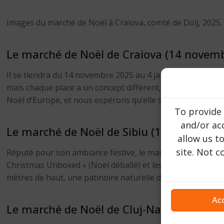
Images du marché de Noël à Craiova, comté de Dolj, 2025
Le marché de Noël de Craiova (14 novemb
Il se tiendra du 14 novembre 2025 au 4 janvier 2026 au cœur
mais chaque place a un concept différent, comme Star Wars
Noël d’Europe, et nous espérons qu’elle sera tout aussi p
To provide 
and/or acc
Le marché de Noël de Sibiu (14 novembre 
allow us t
site. Not 
Réputé pour son ambiance festive, le marché de Noël de Sib
Christmas Unboxed » (Noël déballé) et les activités se dér
mètres de haut, une patinoire naturelle de 600 mètres carré
Ac
Le marché de Noël de Cluj-Napoca (21 no