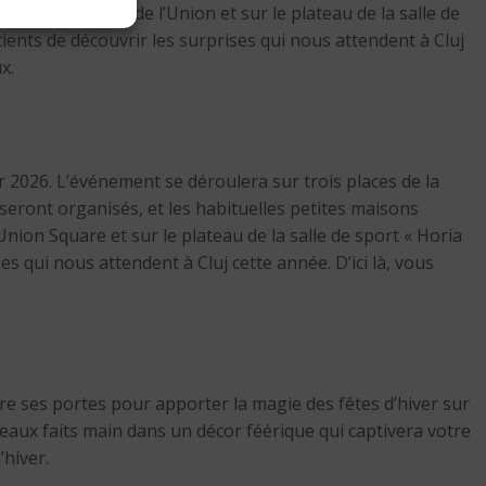
u sur la place de l’Union et sur le plateau de la salle de
nts de découvrir les surprises qui nous attendent à Cluj
x.
r 2026. L’événement se déroulera sur trois places de la
s seront organisés, et les habituelles petites maisons
Union Square et sur le plateau de la salle de sport « Horia
qui nous attendent à Cluj cette année. D’ici là, vous
 ses portes pour apporter la magie des fêtes d’hiver sur
deaux faits main dans un décor féérique qui captivera votre
’hiver.