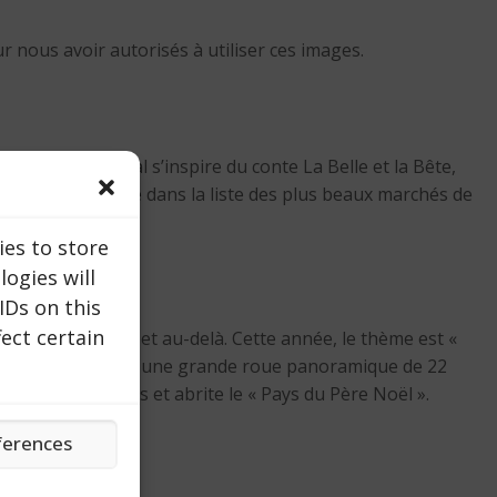
r nous avoir autorisés à utiliser ces images.
 thème principal s’inspire du conte La Belle et la Bête,
 classée deuxième dans la liste des plus beaux marchés de
ies to store
ogies will
IDs on this
ect certain
place principale et au-delà. Cette année, le thème est «
actions, on trouvera une grande roue panoramique de 22
e aux plus petits et abrite le « Pays du Père Noël ».
ferences