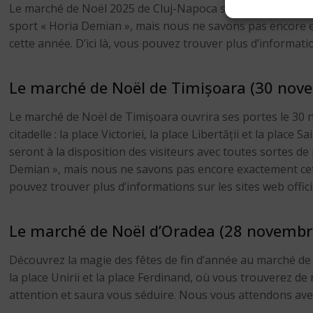
Le marché de Noël 2025 de Cluj-Napoca se tiendra du 21 nov
sport « Horia Demian », mais nous ne savons pas encore e
cette année. D’ici là, vous pouvez trouver plus d’informatio
Le marché de Noël de Timișoara (30 nove
Le marché de Noël de Timișoara ouvrira ses portes le 30 no
citadelle : la place Victoriei, la place Libertății et la pl
seront à la disposition des visiteurs avec toutes sortes de
Demian », mais nous ne savons pas encore exactement cett
pouvez trouver plus d’informations sur les sites web offici
Le marché de Noël d’Oradea (28 novembr
Découvrez la magie des fêtes de fin d’année au marché de
la place Unirii et la place Ferdinand, où vous trouverez d
attention et saura vous séduire. Nous vous attendons avec