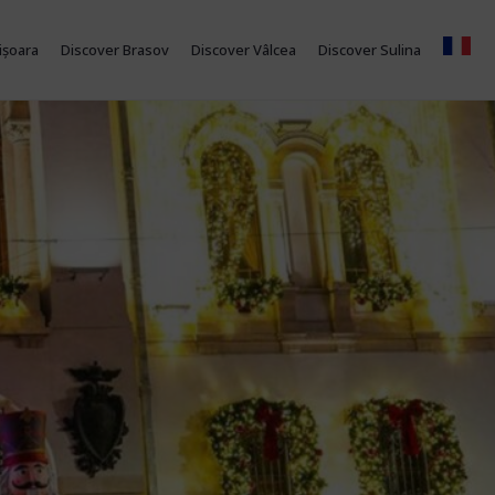
ișoara
Discover Brasov
Discover Vâlcea
Discover Sulina