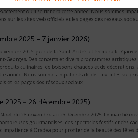
embre 2025 au 1er janvier 2026. En 2023, le marché s’est ten
xactement où il se tiendra cette année. Nous sommes impatie
ns sur les sites web officiels et les pages des réseaux sociau
mbre 2025 – 7 janvier 2026)
vembre 2025, jour de la Saint-André, et fermera le 7 janvie
ace Saint-Georges. Des concerts et divers programmes artistique
 produits culinaires, de boissons chaudes et de décorations. 
e année. Nous sommes impatients de découvrir les surprises 
els et les pages des réseaux sociaux.
e 2025 – 26 décembre 2025)
 Noël, du 28 novembre au 26 décembre 2025. Le marché ouvre
e nombreuses gourmandises, des spectacles festifs et des ca
 impatience à Oradea pour profiter de la beauté des fêtes d