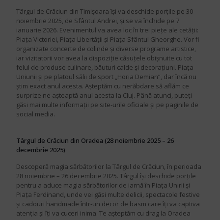
Târgul de Crăciun din Timișoara își va deschide porțile pe 30
noiembrie 2025, de Sfântul Andrei, și se va închide pe 7
ianuarie 2026. Evenimentul va avea loc în trei piețe ale cetății:
Piața Victoriei, Piața Libertății și Piața Sfântul Gheorghe. Vor fi
organizate concerte de colinde și diverse programe artistice,
iar vizitatorii vor avea la dispoziție căsuțele obișnuite cu tot
felul de produse culinare, băuturi calde și decorațiuni. Piața
Uniunii și pe platoul sălii de sport „Horia Demian”, dar încă nu
știm exact anul acesta. Așteptăm cu nerăbdare să aflăm ce
surprize ne așteaptă anul acesta la Cluj. Până atunci, puteți
găsi mai multe informații pe site-urile oficiale și pe paginile de
social media.
Târgul de Crăciun din Oradea (28 noiembrie 2025 – 26
decembrie 2025)
Descoperă magia sărbătorilor la Târgul de Crăciun, în perioada
28 noiembrie – 26 decembrie 2025. Târgul își deschide porțile
pentru a aduce magia sărbătorilor de iarnă în Piața Unirii și
Piața Ferdinand, unde vei găsi multe delicii, spectacole festive
și cadouri handmade într-un decor de basm care îți va captiva
atenția și îți va cuceri inima. Te așteptăm cu drag la Oradea