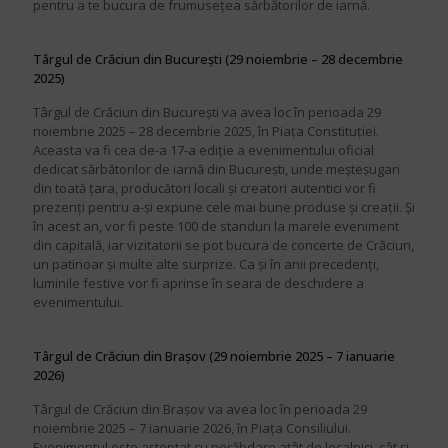
pentru a te bucura de frumusețea sărbătorilor de iarnă.
Târgul de Crăciun din București (29 noiembrie – 28 decembrie
2025)
Târgul de Crăciun din București va avea loc în perioada 29
noiembrie 2025 – 28 decembrie 2025, în Piața Constituției.
Aceasta va fi cea de-a 17-a ediție a evenimentului oficial
dedicat sărbătorilor de iarnă din București, unde meșteșugari
din toată țara, producători locali și creatori autentici vor fi
prezenți pentru a-și expune cele mai bune produse și creații. Și
în acest an, vor fi peste 100 de standuri la marele eveniment
din capitală, iar vizitatorii se pot bucura de concerte de Crăciun,
un patinoar și multe alte surprize. Ca și în anii precedenți,
luminile festive vor fi aprinse în seara de deschidere a
evenimentului.
Târgul de Crăciun din Brașov (29 noiembrie 2025 – 7 ianuarie
2026)
Târgul de Crăciun din Brașov va avea loc în perioada 29
noiembrie 2025 – 7 ianuarie 2026, în Piața Consiliului.
Evenimentul este așteptat cu nerăbdare atât de localnici, cât și