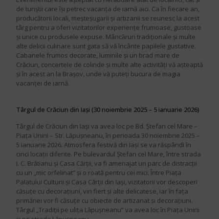
de turiștii care își petrec vacanța de iarnă aici. Ca în fiecare an,
producătorii locali, meșteșugarii și artizanii se reunesc la acest
târg pentru a oferi vizitatorilor experiențe frumoase, gustoase
și unice cu produsele expuse. Mâncăruri tradiționale și multe
alte delicii culinare sunt gata să vă încânte papilele gustative.
Cabanele frumos decorate, luminile și un brad mare de
Crăciun, concertele de colinde și multe alte activități vă așteaptă
și în acest an la Brașov, unde vă puteți bucura de magia
vacanței de iarnă.
Târgul de Crăciun din Iași (30 noiembrie 2025 – 5 ianuarie 2026)
Târgul de Crăciun din Iași va avea loc pe Bd. Ștefan cel Mare –
Piața Unirii – Str. Lăpușneanu, în perioada 30 noiembrie 2025 –
5 ianuarie 2026. Atmosfera festivă din Iași se va răspândi în
cinci locații diferite. Pe bulevardul Ștefan cel Mare, între strada
I. C. Brătianu și Casa Cărții, va fi amenajat un parc de distracții
cu un „mic orfelinat” și o roată pentru cei mici. Între Piața
Palatului Culturii și Casa Cărții din Iași, vizitatorii vor descoperi
căsuțe cu decorațiuni, vin fiert și alte delicatese, iar în fața
primăriei vor fi căsuțe cu obiecte de artizanat și decorațiuni.
Târgul „Tradiții pe ulița Lăpușneanu” va avea loc în Piața Unirii