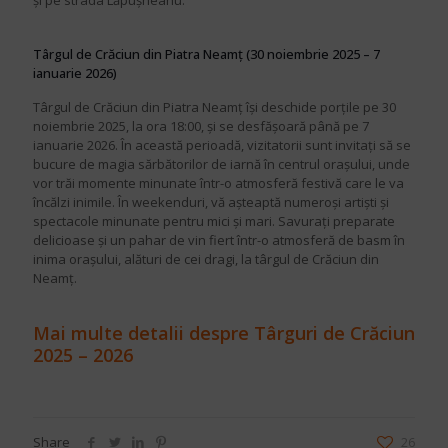
și pe strada Lăpușneanu.
Târgul de Crăciun din Piatra Neamț (30 noiembrie 2025 – 7
ianuarie 2026)
Târgul de Crăciun din Piatra Neamț își deschide porțile pe 30
noiembrie 2025, la ora 18:00, și se desfășoară până pe 7
ianuarie 2026. În această perioadă, vizitatorii sunt invitați să se
bucure de magia sărbătorilor de iarnă în centrul orașului, unde
vor trăi momente minunate într-o atmosferă festivă care le va
încălzi inimile. În weekenduri, vă așteaptă numeroși artiști și
spectacole minunate pentru mici și mari. Savurați preparate
delicioase și un pahar de vin fiert într-o atmosferă de basm în
inima orașului, alături de cei dragi, la târgul de Crăciun din
Neamț.
Mai multe detalii despre Târguri de Crăciun
2025 – 2026
Share
26