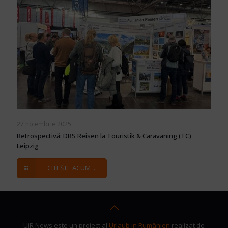
27 noiembrie 2025
Retrospectivă: DRS Reisen la Touristik & Caravaning (TC)
Leipzig
CITEȘTE ACUM ...
UiR News este un proiect al
Urlaub in Rumänien
realizat de