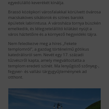
egyedülálló keverékét kínálja.
Brassó középkori városfalakkal körülvett óvárosa
macskaköves sikátorok és színes barokk
épületek labirintusa. A városháza tornya büszkén
emelkedik, és lélegzetelállító kilátást nyújt a
város háztetőire és a környező hegyvidéki tájra.
Nem feledkezve meg a híres „Fekete
templomról”, a gazdag történelmű gótikus
katedrálisról sem. Nevét egy 17. századi
tűzvészről kapta, amely megváltoztatta a
templom eredeti színét. Ma lenyűgöző szőnyeg-,
fegyver- és vallási tárgygyűjteménynek ad
otthont.