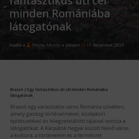
fantasztikus úti cél
minden Romániába
látogatónak
Kiadta a
Nikolai Alberth
a oldalon
11 december 2023
Brassó | Egy fantasztikus úti cél minden Romániába
látogatónak
Brassó egy varázslatos város Románia szívében,
amely gazdag történelmével, középkori
építészetével és lélegzetelállító tájaival vonzza a
látogatókat. A Kárpátok hegyei között fekvő város
a kultúra, a történelem és a természet