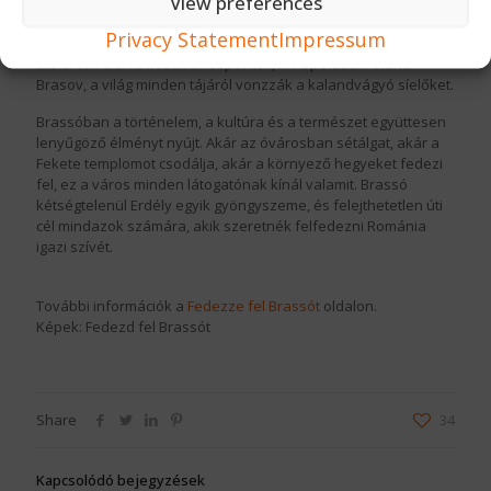
View preferences
felfedezéséhez. A Tampa hegy fenségesen emelkedik a város
fölé, és a kirándulóknak lélegzetelállító kilátást nyújt a
Privacy Statement
Impressum
környező tájra közvetlenül a hatalmas „Brassó” feliratú
tábláról. Télen a közeli síközpontok, mint például Poiana
Brasov, a világ minden tájáról vonzzák a kalandvágyó síelőket.
Brassóban a történelem, a kultúra és a természet együttesen
lenyűgöző élményt nyújt. Akár az óvárosban sétálgat, akár a
Fekete templomot csodálja, akár a környező hegyeket fedezi
fel, ez a város minden látogatónak kínál valamit. Brassó
kétségtelenül Erdély egyik gyöngyszeme, és felejthetetlen úti
cél mindazok számára, akik szeretnék felfedezni Románia
igazi szívét.
További információk a
Fedezze fel Brassót
oldalon.
Képek: Fedezd fel Brassót
Share
34
Kapcsolódó bejegyzések