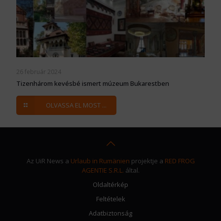
26 február 2024
Tizenhárom kevésbé ismert múzeum Bukarestben
OLVASSA EL MOST ...
Az UiR News a
Urlaub in Rumänien
projektje a
RED FROG
AGENTIE S.R.L.
által.
Oldaltérkép
Feltételek
Adatbiztonság