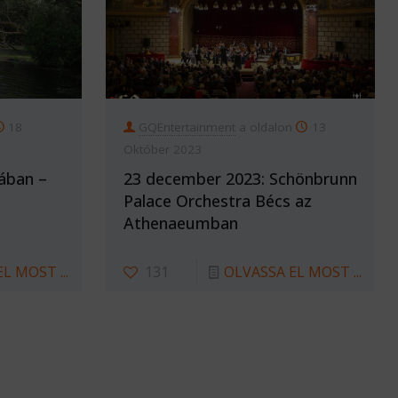
18
GQEntertainment
a oldalon
13
Október 2023
ában –
23 december 2023: Schönbrunn
Palace Orchestra Bécs az
Athenaeumban
L MOST ...
131
OLVASSA EL MOST ...