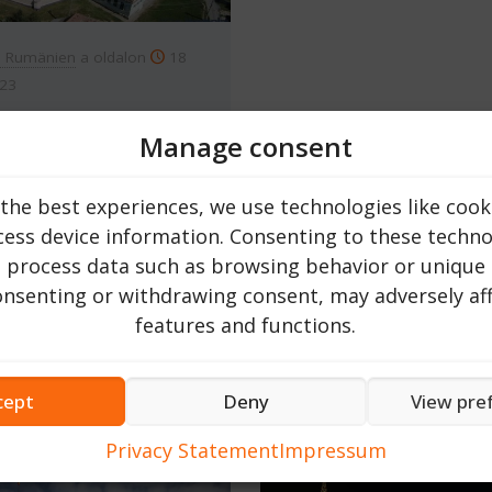
n Rumänien
a oldalon
18
023
 templom | Maros
Manage consent
 Erdély
the best experiences, we use technologies like cook
OLVASSA EL MOST ...
ess device information. Consenting to these technol
o process data such as browsing behavior or unique 
consenting or withdrawing consent, may adversely aff
features and functions.
Top 20
cept
Deny
View pre
Privacy Statement
Impressum