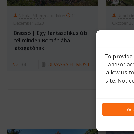
Nikolai Alberth
a oldalon
11
Urlaub i
December 2023
Október 2
Brassó | Egy fantasztikus úti
Nádasdi
cél minden Romániába
megye |
látogatónak
To provide 
39
and/or acc
34
OLVASSA EL MOST ...
allow us t
site. Not 
Ac