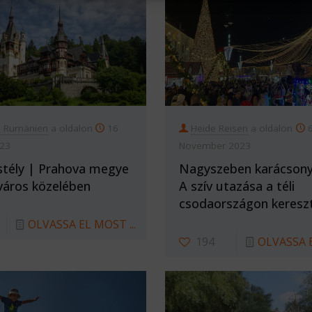
n Rumänien
a oldalon
16
Heide Reisen
a oldalon
023
November 2023
stély | Prahova megye
Nagyszeben karácsonyi
 város közelében
A szív utazása a téli
csodaországon keresz
OLVASSA EL MOST ...
194
OLVASSA E