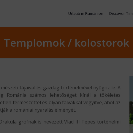
Urlaub in Rumänien
Discover Tim
Templomok / kolostorok
észeti tájaival és gazdag történelmével nyűgöz le. A
áig Románia számos lehetőséget kínál a tökéletes
tlen természettel és olyan falvakkal vegyítve, ahol az
ják a romániai nyaralás élményét.
 Drakula grófnak is nevezett Vlad III Tepes történelmi