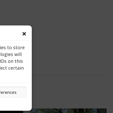
ies to store
ogies will
IDs on this
ect certain
ferences