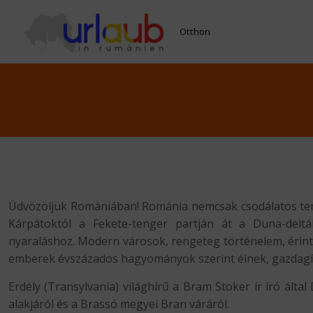
Otthon
Üdvözöljük Romániában! Románia nemcsak csodálatos term
Kárpátoktól a Fekete-tenger partján át a Duna-delt
nyaraláshoz. Modern városok, rengeteg történelem, érinte
emberek évszázados hagyományok szerint élnek, gazdagít
Erdély (Transylvania) világhírű a Bram Stoker ír író által
alakjáról és a Brassó megyei Bran váráról.