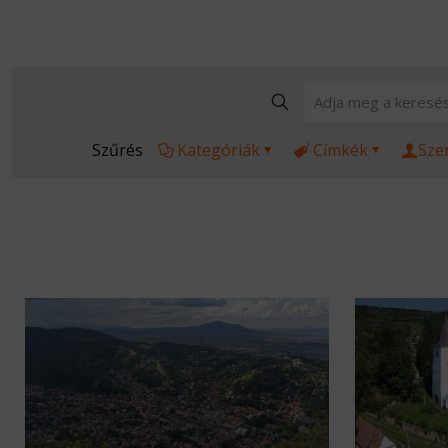
Szűrés
Kategóriák
Címkék
Sze