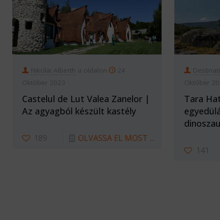
Nikolai Alberth
a oldalon
24
Destinat
Október 2023
Október 2
Castelul de Lut Valea Zanelor |
Tara Hat
Az agyagból készült kastély
egyedülá
dinoszau
189
OLVASSA EL MOST ...
141