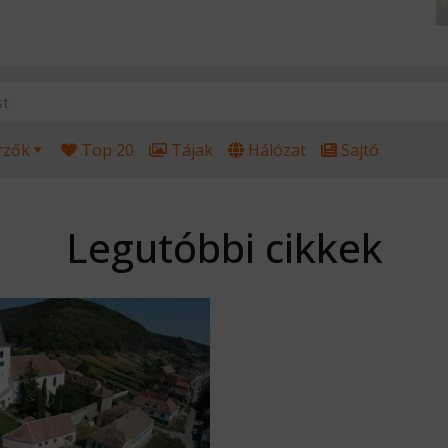
rzők
Top 20
Tájak
Hálózat
Sajtó
Legutóbbi cikkek