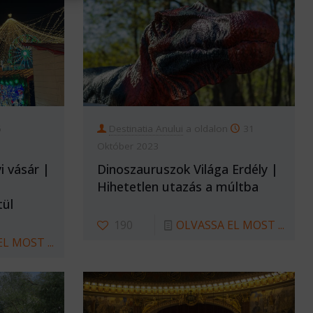
6
Destinatia Anului
a oldalon
31
Október 2023
 vásár |
Dinoszauruszok Világa Erdély |
Hihetetlen utazás a múltba
tül
190
OLVASSA EL MOST ...
L MOST ...