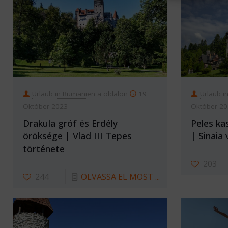
Urlaub in Rumänien
a oldalon
19
Urlaub i
Október 2023
Október 2
Drakula gróf és Erdély
Peles ka
öröksége | Vlad III Tepes
| Sinaia
története
203
244
OLVASSA EL MOST ...