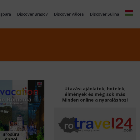
ișoara
Discover Brasov
Discover Vâlcea
Discover Sulina
Utazási ajánlatok, hotelek,
élmények és még sok más
Minden online a nyaraláshoz!
Brosúra
Angol