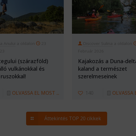
ia Anului
a oldalon
23
Discover Sulina
a oldalon
023
Február 2026
egului (szárazföld)
Kajakozás a Duna-delt
lló vulkánokkal és
kaland a természet
ruszokkal!
szerelmeseinek
OLVASSA EL MOST ...
140
OLVASSA E
Áttekintés TOP 20 cikkek