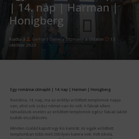
| 14. nap | Harman |
Honigberg
Kiadta a
Gerhard Daniela Zitzmann
a oldalon
13
október 2023
Egy romániai útinapló | 14. nap | Harman | Honigberg
Románia, 14. nap, ma az erdélyi erődített templomok napja
van, ahol sok szász német van és volt. A falvak elleni
támadások esetén az erődített templomok egész falvak lakóit
tudták elszállásolni.
Minden család kapott egy kis kamrát. Az egyik erődített
templomban több mint 200 ilyen kamra volt. Volt iskola,