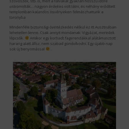
szövőszék, stb. is, mert a falvakat gyakran hosszú időre
ostromolták… nagyon érdekes volt látni, és néhány erődített
templomban kalandos ösvényeken felmászhattunk a
toronyba.
Mindenféle biztonsági óvintézkedés nélkül ez itt Ausztriában
lehetetlen lenne. Csak annyit mondanak: Vigyázat, meredek
lépcsők.
Amikor egy korhadt fagerendákkal alátámasztott
harang alatt állsz, nem szabad gondolkodni. Egy újabb nap
sok új benyomással
.