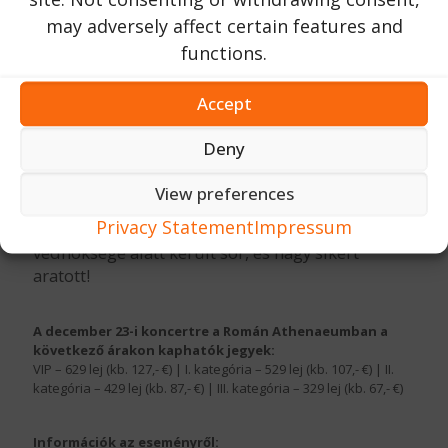
German Quality Entertainment kommunikációs
may adversely affect certain features and
osztályának vezetőjeként szervezte az eseményt.
functions.
Az oklevél átadásának magas megtiszteltetése
Mihai Claudiu Dumitrache-t illette meg. Ő
Accept
nemcsak zenész és író, hanem „Románia
legfiatalabb önéletrajzi szerzőjeként” is rekordot
Deny
állított fel, és az Euro Education Federation
kulturális nagykövete.
View preferences
Privacy Statement
Impressum
Az eseményre a bukaresti osztrák nagykövetség
védnöksége alatt került sor, és nagy sikert
aratott!
A december 23-i koncertre a Román Athenaeumban a
következő árakon kaphatók jegyek:
VIP – 629 lej (kb. 127,- €) | I. kategória – 529 lej (kb. 107,- €) | II.
kategória – 429 lej (kb. 87,- €) | III. kategória – 329 lej (kb. 67,- €)
Információk az eseményről: