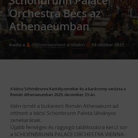
Schönbrunn Palace
Orchestra Bécs az
Athenaeumban
Kiadta a
GQEntertainment
a oldalon
13 október 2023
A bécsi Schönbrunni Kastélyzenekar és a karácsony varázsa a
Román Athenaeumban 2023. december 23-án.
Idén ismét a bukaresti Román Athenaeum ad
otthont a bécsi Schönbrunn Palota látványos
zenekarának.
Újabb fenséges és ragyogó találkozásra kerül sor
a SCHOENBRUNN PALACE ORCHESTRA VIENNA-