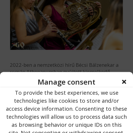
2022-ben a nemzetközi hírű Bécsi Bálzenekar a
román Athenaeumban nyújtott kiemelkedő
teljesítményéért megkapta a „legtöbb koncert
Manage consent
egy nap alatt és egy helyszínen” országos
rekordot igazoló oklevelet.
To provide the best experiences, we use
technologies like cookies to store and/or
A zenekar alapítója és menedzsere, Peter Hosek,
access device information. Consenting to these
valamint Maestro Vinicius Kattah karmester
technologies will allow us to process data such
személyesen vette át az oklevelet a Román
Rekordok Szövetségétől. Az oklevél egy
as browsing behavior or unique IDs on this
példányát átadták Monica Lorintznak is, aki a
site. Not consenting or withdrawing consent,