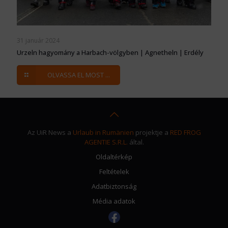
31 január 2024
Urzeln hagyomány a Harbach-völgyben | Agnetheln | Erdély
OLVASSA EL MOST ...
Az UiR News a
Urlaub in Rumänien
projektje a
RED FROG
AGENTIE S.R.L.
által.
Oldaltérkép
Feltételek
Adatbiztonság
Média adatok