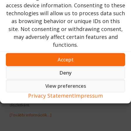
access device information. Consenting to these
technologies will allow us to process data such
as browsing behavior or unique IDs on this
site. Not consenting or withdrawing consent,
may adversely affect certain features and
functions.
Accept
A kastély számos film forgatási helyszínéül szolgált. 2008-ban
itt forgatták a Bloom testvérek című film néhány jelenetét,
Deny
köztük egy olyan jelenetet, amelyben a kastélyt vizuálisan
felrobbantották. 2011-ben a kastélyt a Roger Moore
View preferences
főszereplésével készült „Egy hercegnő karácsonyra” című film
kulisszájaként használták. A Netflix 2017-es „Egy karácsonyi
Privacy Statement
Impressum
herceg” című produkciója szintén a kastélyt használta
díszletként.
[További információk…]