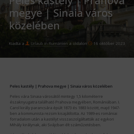
Peles kastély | Prahova
megye | Sinaia város
közelében
Kiadta a
Urlaub in Rumänien
a oldalon
16 október 2023
Peles kastély | Prahova megye | Sinaia város közelében
Peles vára Sinaia városától mintegy 1,5 kilométerre
északnyugatra található Prahova megyében, Romániában. I.
Carol király parancsára épült 1873 és 1883 között, majd 1947-
ben a kommunista rezsim kisajátította. Az 1989-es romániai
forradalom után a kastélyt visszaszolgáltatták az egykori
Mihály királynak, aki Svájcban élt száműzetésben.