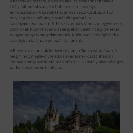
A kastély építészete, öblös ablakai és szakadozott falai a
király otthonául szolgáló Hohenzollern-kastélyra
emlékeztetnek. A kastélyt hét terasz veszi körül, és a 160
helyiség közül néhány ma már látogatható. A
kastélymúzeumban a 15-19. századból származó fegyvereket,
szobrokat, bútorokat és dísztárgyakat, valamint egy zenekari
hangversenyt is megtekinthetünk. Különösen lenyűgözőek a
kastélyban található pompás famunkák.
A Peles-vár a turisták kedvelt célpontja Sinaia városában. A
még mindig meglévő vonatközlekedésnek köszönhetően
könnyen megközelíthető autó nélkül is. A kastély alatt bőséges
parkoló és étterem található.