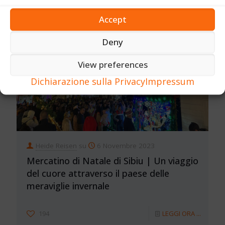
Accept
Deny
View preferences
Dichiarazione sulla Privacy
Impressum
Heide Reisen
su
6 Novembre 2023
Mercatino di Natale di Sibiu | Un viaggio
del cuore attraverso il paese delle
meraviglie invernale
194
LEGGI ORA ...