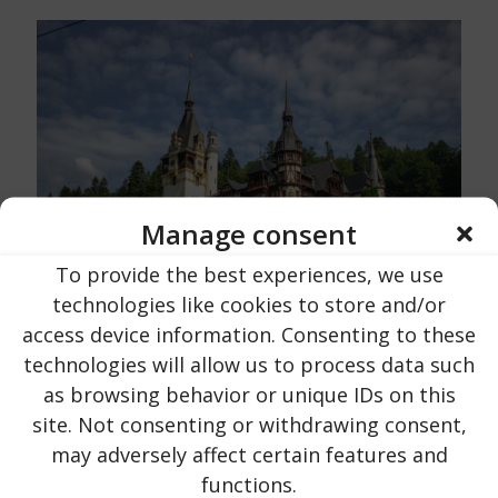
Manage consent
To provide the best experiences, we use
technologies like cookies to store and/or
access device information. Consenting to these
Urlaub in Rumänien
su
16 Ottobre 2023
technologies will allow us to process data such
Castello di Peles | Contea di Prahova |
as browsing behavior or unique IDs on this
vicino alla città di Sinaia
site. Not consenting or withdrawing consent,
may adversely affect certain features and
203
LEGGI ORA ...
functions.