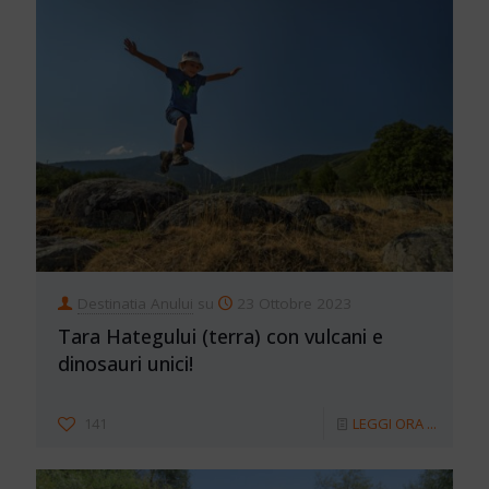
Destinatia Anului
su
23 Ottobre 2023
Tara Hategului (terra) con vulcani e
dinosauri unici!
141
LEGGI ORA ...