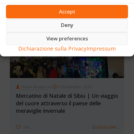
Accept
Deny
View preferences
Dichiarazione sulla Privacy
Impressum
Heide Reisen
su
6 Novembre 2023
Mercatino di Natale di Sibiu | Un viaggio
del cuore attraverso il paese delle
meraviglie invernale
194
LEGGI ORA ...