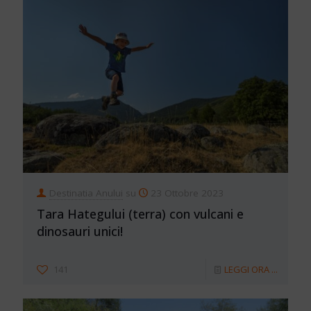
Destinatia Anului
su
23 Ottobre 2023
Tara Hategului (terra) con vulcani e
dinosauri unici!
141
LEGGI ORA ...