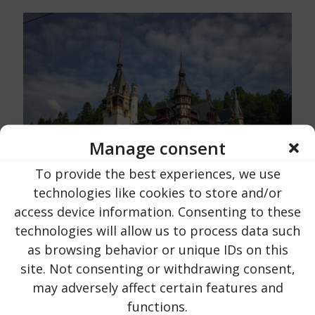
Manage consent
To provide the best experiences, we use
technologies like cookies to store and/or
access device information. Consenting to these
Urlaub in Rumänien
su
16 Ottobre 2023
technologies will allow us to process data such
Castello di Peles | Contea di Prahova |
as browsing behavior or unique IDs on this
vicino alla città di Sinaia
site. Not consenting or withdrawing consent,
may adversely affect certain features and
203
LEGGI ORA ...
functions.