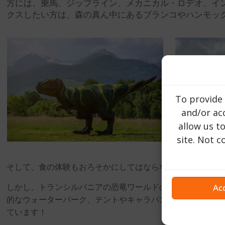
方には、乗馬、ジップライン、メカニカル・ロデオ、イ
クスしたい方は、森の真ん中にあるブランコやハンモッ
To provide 
and/or acc
allow us t
site. Not 
そして、食の体験もおろそかにしてはならないので、私たち
しかし、トランシルバニアの恐竜ワールドの夢はまだ終わっ
Ac
的なウォーターパーク、テントやキャラバンを備えた理想的
ています！