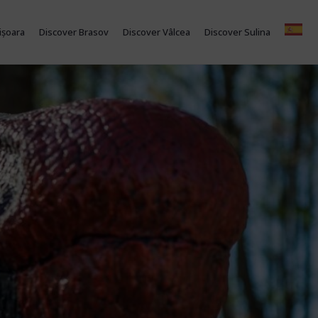
ișoara
Discover Brasov
Discover Vâlcea
Discover Sulina