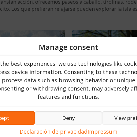
ansían acción, ofrecemos paseos a caballo, tirolinas, rod
necito. Los que prefieran relajarse pueden explorar la isl
Manage consent
the best experiences, we use technologies like cook
ess device information. Consenting to these technol
o process data such as browsing behavior or unique 
consenting or withdrawing consent, may adversely aff
features and functions.
 nuestro restaurante lleva a la mesa platos tradicionales, p
cept
Deny
View pre
lvania está lejos de terminar. Nuestro objetivo es transfor
auténticas cabañas, un electrizante parque acuático y lugar
Declaración de privacidad
Impressum
araíso!