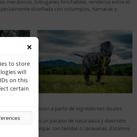
eos mecánicos, toboganes hinchables, senderos entre el
a especialmente diseñada con columpios, hamacas y
ies to store
ogies will
IDs on this
ect certain
reparados con pasión a partir de ingredientes locales.
ferences
mar este lugar en un paraíso de naturaleza y diversión.
es ideales para acampar con tiendas o caravanas. ¡Estamos