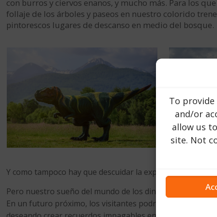
con burros y ciervos enanos, y mucho más. Para los que 
follaje de los árboles y paseos en nuestro colorido tre
pintorescos lugares de descanso en medio del bosque.
To provide 
and/or acc
allow us t
site. Not 
Y como tampoco hay que descuidar la experiencia culinaria,
Ac
Pero nuestro sueño del mundo de los dinosaurios de Transi
En un futuro próximo, los visitantes podrán disfrutar de 
deseando crear recuerdos impagables en este rincón del p