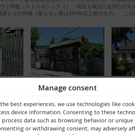
カコヴァ学校（ストエネシュティ）、現在も祝日に礼拝が行わ
家とその外構（最も古い家は200年以上前のもの）、こ
Manage consent
に従った家庭の構造を示す12,000以上のミュージアムピース
博物館内の1つ以上の部屋を持つ住居の多様性と平面的・容積
the best experiences, we use technologies like cook
ある家、ドラガサニ地区（プルンデニ村、オルテアンカ村）か
ess device information. Consenting to these technol
ニ村、チェルニソアラ村）、山間部の牧畜専門の家（ボイソア
o process data such as browsing behavior or unique 
小屋、厩舎、干し草置き場、厩舎などの外構も世帯に割り当て
consenting or withdrawing consent, may adversely aff
ル・ハレト時代の農村小学校、19世紀末のマレイア市サリアテ