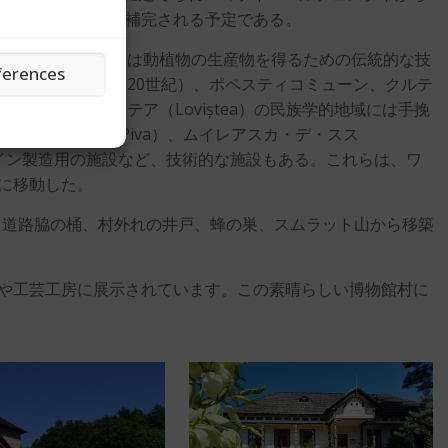
の目的地によって補完される予定である。
維の加工方法、あるいは動植物の生産物を得るための伝統的な技
ferences
ィ村の大工工房（20世紀）、ポペスティコミューン、クルテ
、ロヴィシュテア（Loviștea）の民族学的地域には手挽
ti）村にはピヴァ（Piva）、ムイレアスカ・デ・スス
）村にはワイン製造用の施設など、技術的な施設もある。これらは、ワ
に移動した。
た道路脇の桶、村外れの井戸、蜂の巣、スムラット山から移築
や工芸工房に展示されています。この素晴らしい博物館村に