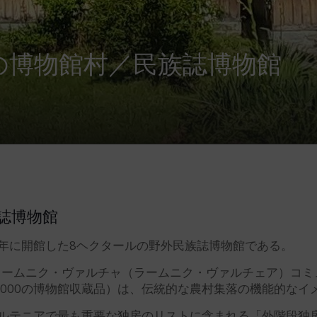
の博物館村／民族誌博物館
誌博物館
4年に開館した8ヘクタールの野外民族誌博物館である。
は、ラームニク・ヴァルチャ（ラームニク・ヴァルチェア）コ
2,000の博物館収蔵品）は、伝統的な農村集落の機能的な
テニアで最も重要な独房のリストに含まれる「外階段独房」として