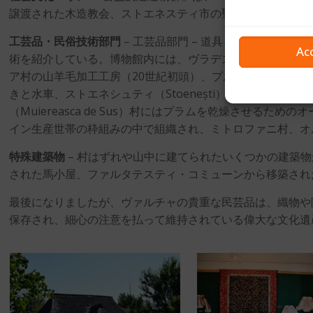
譲渡された木造教会、ストエネスティ市の聖域を代表する。
工芸品・民俗技術部門
– 工芸品部門 – 道具、鍋、様々
Ac
術を紹介している。博物館内には、ヴラデスティ中心部の陶
ア村の山羊毛加工工房（20世紀初頭）、プルンデニコミュー
きと水車、ストエネシュティ（Stoenești）とブダ（Bud
（Muiereasca de Sus）村にはプラムを乾燥させるた
イン生産世帯の枠組みの中で組織され、ミトロファニ村、オ
特殊建築物
– 村はずれや山中に建てられたいくつかの建築
された馬小屋、ファルタテスティ・コミューンから移築され
最後になりましたが、ヴァルチャの貴重な民芸品は、織物や
保存され、細心の注意を払って維持されている偉大な文化遺