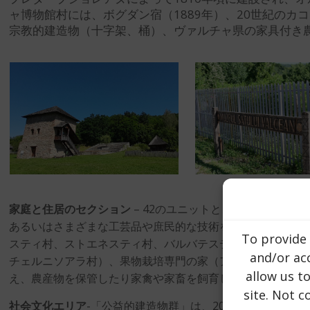
ャ博物館村には、ボグダン宿（1889年）、20世紀の
宗教的建造物（十字架、桶）、ヴァルチャ県の家具付き農
家庭と住居のセクション
– 42のユニットと、伝統的な職業
あるいはさまざまな工芸品や庶民的な技術を紹介する一方、
To provide 
スティ村、ストエネスティ村、バルバテスティ村）の東屋の
and/or acc
チェルニソアラ村）、果物栽培専門の家（アルヌ村、トムサ
allow us t
え、農産物を保管したり家禽や家畜を飼育したりするための
site. Not 
社会文化エリア
-「公益的建造物群」は、20世紀初頭のスピ