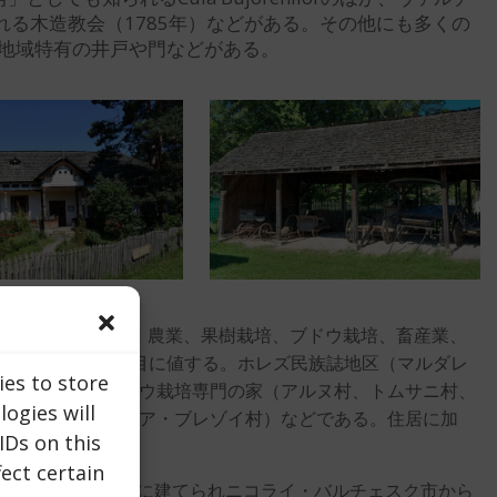
れる木造教会（1785年）などがある。その他にも多くの
の地域特有の井戸や門などがある。
で構成されています： 農業、果樹栽培、ブドウ栽培、畜産業、
的な変遷は特に注目に値する。ホレズ民族誌地区（マルダレ
ies to store
ら移築されたブドウ栽培専門の家（アルヌ村、トムサニ村、
ogies will
ラ村、パスコアイア・ブレゾイ村）などである。住居に加
IDs on this
られた。
ect certain
村の宿屋、1785年に建てられニコライ・バルチェスク市から