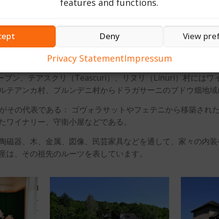
features and functions.
将来的には、この地域は、田舎町の役場や建築的価値のある他
な日用品を作るのに必要な原材料の加工方法と技術、動植物の繊
cept
Deny
View pre
器工房（20世紀）、サラトルセルコミューン、セルバアネステ
ンの鍛冶工房など、多くの工芸工房が移築・復元されている。また
Privacy Statement
Impressum
a）村にはブランデー製造用のボイラー、コステスティ（Costes
めのオーブン、テアスクリ（Teascuri）、リヌリ（Linuri
ルテアンカ村、プルンデニ村からドラガサーニのブドウ畑地域
物がその代表である： ゴヴォラサットやフェテニから移築され
たワイナリー、守衛小屋などである。
陶磁器、木、金属、図像、民芸家具などを通して、家々の内装
産は、その祖先のルーツを表しています。