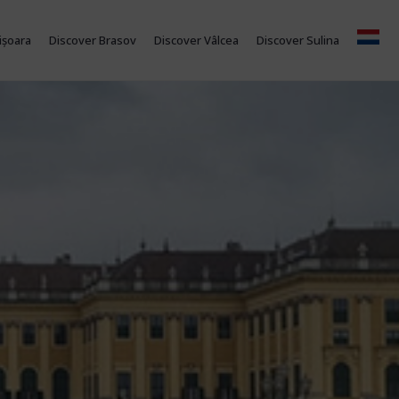
ișoara
Discover Brasov
Discover Vâlcea
Discover Sulina