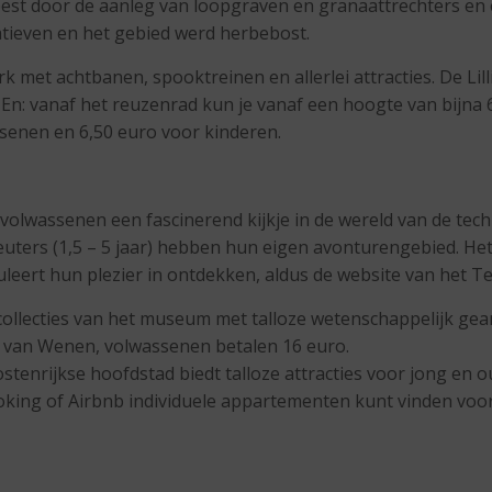
 door de aanleg van loopgraven en granaattrechters en e
atieven en het gebied werd herbebost.
rk met achtbanen, spooktreinen en allerlei attracties. De 
ir. En: vanaf het reuzenrad kun je vanaf een hoogte van bij
ssenen en 6,50 euro voor kinderen.
lwassenen een fascinerend kijkje in de wereld van de tech
ters (1,5 – 5 jaar) hebben hun eigen avonturengebied. Het
uleert hun plezier in ontdekken, aldus de website van het
collecties van het museum met talloze wetenschappelijk ge
 van Wenen, volwassenen betalen 16 euro.
stenrijkse hoofdstad biedt talloze attracties voor jong en o
 Booking of Airbnb individuele appartementen kunt vinden vo