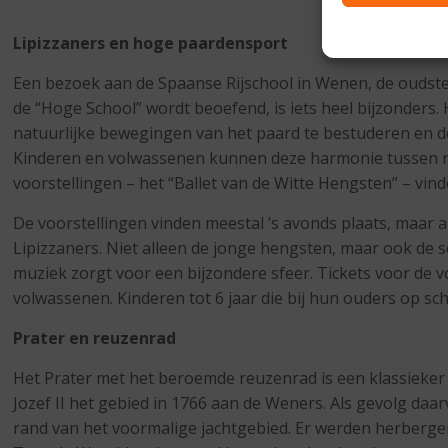
Lipizzaners en hoge paardensport
Een bezoek aan de Spaanse Rijschool in Wenen, de oudste ri
de “Hoge School” wordt beoefend, is iets heel bijzonders. 
natuurlijke bewegingen van het paard te bestuderen en de
Kinderen en volwassenen kunnen deze harmonie tussen rui
voorstellingen – het “Ballet van de Witte Hengsten” – vi
De voorstellingen vinden meestal ’s avonds plaats, maar al
Lipizzaners. Niet alleen de jonge hengsten, maar ook de
muziek zorgt voor een bijzondere sfeer. Tickets voor de 
volwassenen. Kinderen tot 6 jaar die bij hun ouders op sch
Prater en reuzenrad
Het Prater met het beroemde reuzenrad is een klassieker in
Jozef II het gebied in 1766 aan de Weners. Als gevolg d
rand van het voormalige jachtgebied. Er werden herberge