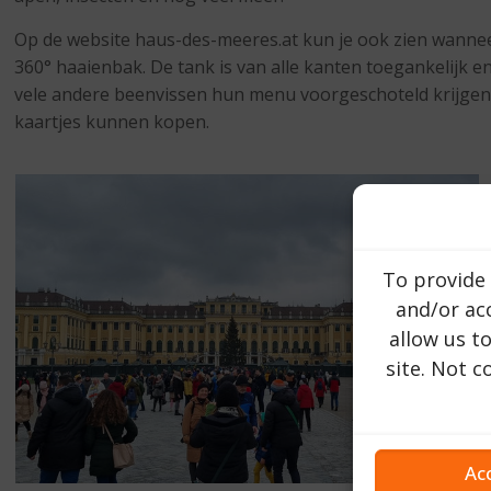
Op de website haus-des-meeres.at kun je ook zien wanneer 
360° haaienbak. De tank is van alle kanten toegankelijk en
vele andere beenvissen hun menu voorgeschoteld krijgen.
kaartjes kunnen kopen.
To provide 
and/or acc
allow us t
site. Not 
Ac