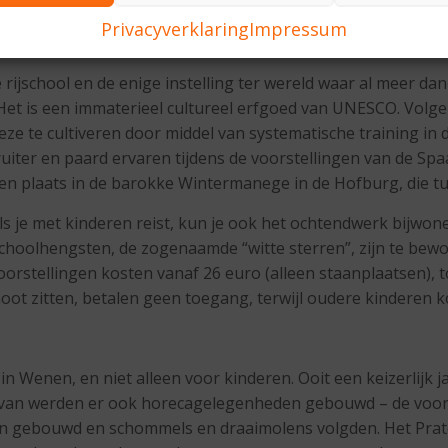
Privacyverklaring
Impressum
jschool en de enige instelling ter wereld waar al meer dan 4
Het is een immaterieel cultureel erfgoed van UNESCO. Volgens
ze te cultiveren door middel van systematische training in 
ter en paard ervaren tijdens de voorstellingen van de Spa
nden plaats in de barokke Wintermanege in de Hofburg, die 
s je met kinderen reist, kun je ook het ochtendwerk bijwonen
 schoolhengsten, de zogenaamde “witte sterren”, zijn te be
voorstellingen kosten vanaf 26 euro (alleen staanplaatsen),
oot zitten, betalen geen toegang, terwijl oudere kinderen ko
 Wenen, en niet alleen voor kinderen. Ooit een keizerlijk ja
aarvan werden er ook horecagelegenheden gebouwd – de voor
n gebouwd en schommels en draaimolens volgden. Het Prater