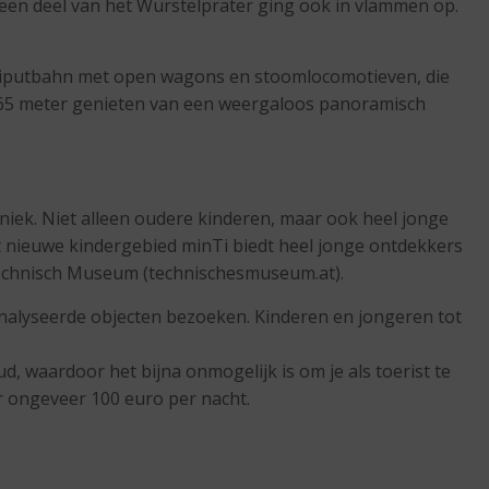
en deel van het Wurstelprater ging ook in vlammen op.
Lilliputbahn met open wagons en stoomlocomotieven, die
na 65 meter genieten van een weergaloos panoramisch
niek. Niet alleen oudere kinderen, maar ook heel jonge
 nieuwe kindergebied minTi biedt heel jonge ontdekkers
 Technisch Museum (technischesmuseum.at).
analyseerde objecten bezoeken. Kinderen en jongeren tot
ud, waardoor het bijna onmogelijk is om je als toerist te
or ongeveer 100 euro per nacht.