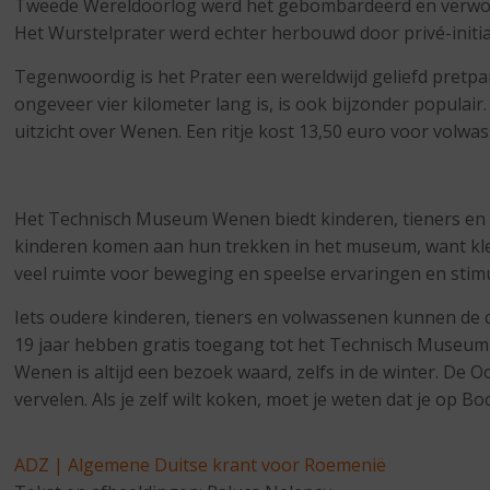
Tweede Wereldoorlog werd het gebombardeerd en verwoest
Het Wurstelprater werd echter herbouwd door privé-initi
Tegenwoordig is het Prater een wereldwijd geliefd pretpa
ongeveer vier kilometer lang is, is ook bijzonder popula
uitzicht over Wenen. Een ritje kost 13,50 euro voor volwa
Het Technisch Museum Wenen biedt kinderen, tieners en vo
kinderen komen aan hun trekken in het museum, want kleu
veel ruimte voor beweging en speelse ervaringen en stim
Iets oudere kinderen, tieners en volwassenen kunnen de 
19 jaar hebben gratis toegang tot het Technisch Museum
Wenen is altijd een bezoek waard, zelfs in de winter. De Oo
vervelen. Als je zelf wilt koken, moet je weten dat je op
ADZ | Algemene Duitse krant voor Roemenië