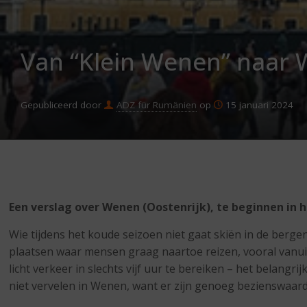
Van “Klein Wenen” naar
Gepubliceerd door
ADZ für Rumänien
op
15 januari 2024
Een verslag over Wenen (Oostenrijk), te beginnen in
Wie tijdens het koude seizoen niet gaat skiën in de berg
plaatsen waar mensen graag naartoe reizen, vooral vanui
licht verkeer in slechts vijf uur te bereiken – het belang
niet vervelen in Wenen, want er zijn genoeg bezienswaar