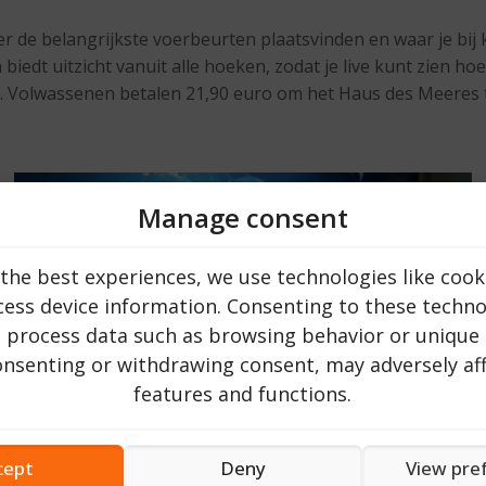
de belangrijkste voerbeurten plaatsvinden en waar je bij ku
 biedt uitzicht vanuit alle hoeken, zodat je live kunt zien 
 Volwassenen betalen 21,90 euro om het Haus des Meeres te
Manage consent
the best experiences, we use technologies like cook
ess device information. Consenting to these technol
o process data such as browsing behavior or unique 
consenting or withdrawing consent, may adversely aff
features and functions.
cept
Deny
View pre