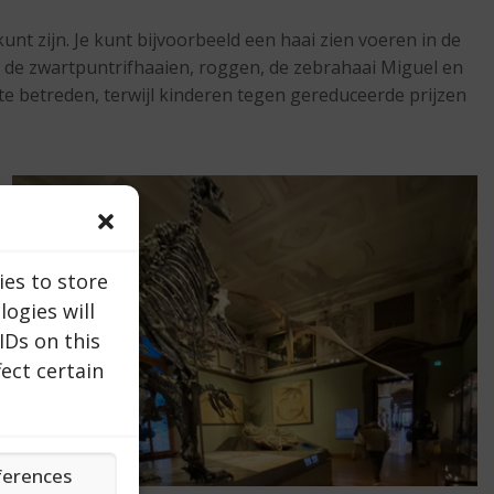
nt zijn. Je kunt bijvoorbeeld een haai zien voeren in de
hoe de zwartpuntrifhaaien, roggen, de zebrahaai Miguel en
 betreden, terwijl kinderen tegen gereduceerde prijzen
ies to store
ogies will
IDs on this
ect certain
ferences