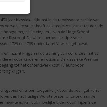
50 jaar klassieke rijkunst in de renaissancetraditie van
 de website srs.at heeft de klassieke rijkunst tot doel de
de hoogst mogelijke elegantie van de Hoge School.
anse Rijschool. De wereldberoemde Lipizzaner
tussen 1729 en 1735 onder Karel VI werd gebouwd.
 en inzicht krijgen in de training van de ruiters met de
wonderen door kinderen en ouders. De klassieke Weense
 toegang tot het ochtendwerk kost 17 euro voor
rting krijgen.
chtgebied en alleen toegankelijk voor de adel, gaf keizer
loper van het huidige Wurstelprater ontstond aan de
 maakte echter ook moeilijke tijden door: Tijdens de