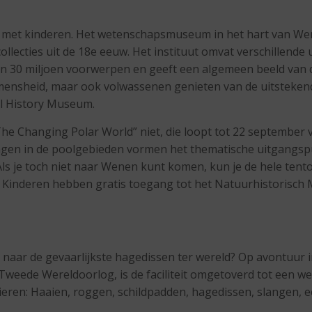
met kinderen. Het wetenschapsmuseum in het hart van Wene
llecties uit de 18e eeuw. Het instituut omvat verschillende
an 30 miljoen voorwerpen en geeft een algemeen beeld van d
e mensheid, maar ook volwassenen genieten van de uitsteken
al History Museum.
“The Changing Polar World” niet, die loopt tot 22 september 
ngen in de poolgebieden vormen het thematische uitgangspu
s je toch niet naar Wenen kunt komen, kun je de hele ten
. Kinderen hebben gratis toegang tot het Natuurhistorisch
s naar de gevaarlijkste hagedissen ter wereld? Op avontuur 
Tweede Wereldoorlog, is de faciliteit omgetoverd tot een w
ren: Haaien, roggen, schildpadden, hagedissen, slangen, ee