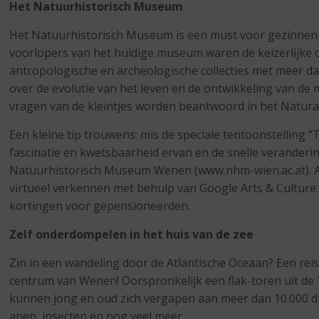
Het Natuurhistorisch Museum
Het Natuurhistorisch Museum is een must voor gezinnen 
voorlopers van het huidige museum waren de keizerlijke co
antropologische en archeologische collecties met meer d
over de evolutie van het leven en de ontwikkeling van d
vragen van de kleintjes worden beantwoord in het Natur
Een kleine tip trouwens: mis de speciale tentoonstelling 
fascinatie en kwetsbaarheid ervan en de snelle veranderi
Natuurhistorisch Museum Wenen (www.nhm-wien.ac.at). Al
virtueel verkennen met behulp van Google Arts & Culture
kortingen voor gepensioneerden.
Zelf onderdompelen in het huis van de zee
Zin in een wandeling door de Atlantische Oceaan? Een rei
centrum van Wenen! Oorspronkelijk een flak-toren uit de 
kunnen jong en oud zich vergapen aan meer dan 10.000 die
apen, insecten en nog veel meer.