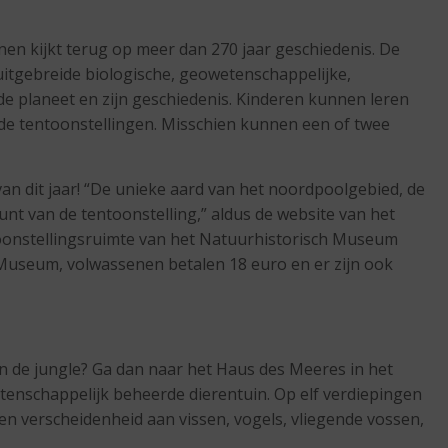
n kijkt terug op meer dan 270 jaar geschiedenis. De
 uitgebreide biologische, geowetenschappelijke,
e planeet en zijn geschiedenis. Kinderen kunnen leren
de tentoonstellingen. Misschien kunnen een of twee
van dit jaar! “De unieke aard van het noordpoolgebied, de
nt van de tentoonstelling,” aldus de website van het
toonstellingsruimte van het Natuurhistorisch Museum
 Museum, volwassenen betalen 18 euro en er zijn ook
in de jungle? Ga dan naar het Haus des Meeres in het
etenschappelijk beheerde dierentuin. Op elf verdiepingen
n verscheidenheid aan vissen, vogels, vliegende vossen,