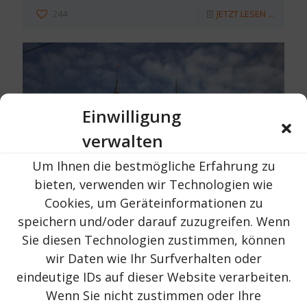
244
JETZT LESEN ...
Einwilligung
verwalten
Um Ihnen die bestmögliche Erfahrung zu
bieten, verwenden wir Technologien wie
Cookies, um Geräteinformationen zu
speichern und/oder darauf zuzugreifen. Wenn
Urlaub in Rumänien
am
16. Oktober 2023
Sie diesen Technologien zustimmen, können
Schloss Peles | Landkreis Prahova |
wir Daten wie Ihr Surfverhalten oder
nahe der Stadt Sinaia
eindeutige IDs auf dieser Website verarbeiten.
Wenn Sie nicht zustimmen oder Ihre