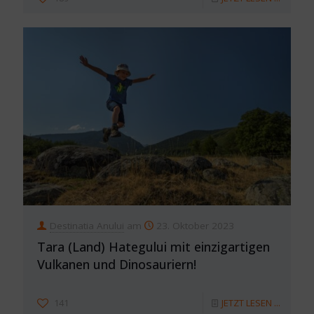
Destinatia Anului
am
23. Oktober 2023
Tara (Land) Hategului mit einzigartigen
Vulkanen und Dinosauriern!
141
JETZT LESEN ...