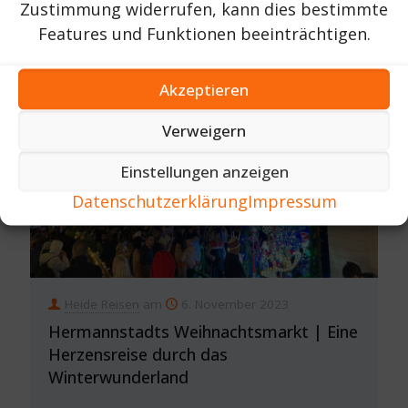
Zustimmung widerrufen, kann dies bestimmte
203
JETZT LESEN ...
Features und Funktionen beeinträchtigen.
Akzeptieren
Verweigern
Einstellungen anzeigen
Datenschutzerklärung
Impressum
Heide Reisen
am
6. November 2023
Hermannstadts Weihnachtsmarkt | Eine
Herzensreise durch das
Winterwunderland