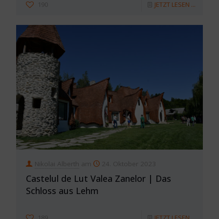
190
JETZT LESEN ...
Nikolai Alberth
am
24. Oktober 2023
Castelul de Lut Valea Zanelor | Das
Schloss aus Lehm
189
JETZT LESEN ...