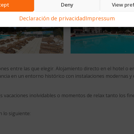
cept
Deny
View pre
Declaración de privacidad
Impressum
 entre las que elegir. Alojamiento directo en el hotel o en e
ancia en un entorno histórico con instalaciones modernas y d
unas vacaciones inolvidables o momentos de relax tanto los 
n lo siguiente: