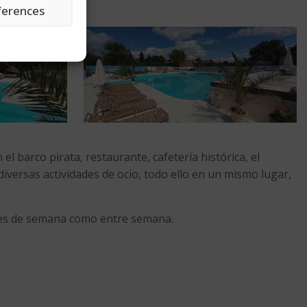
ferences
l barco pirata, restaurante, cafetería histórica, el
iversas actividades de ocio, todo ello en un mismo lugar,
fines de semana como entre semana.