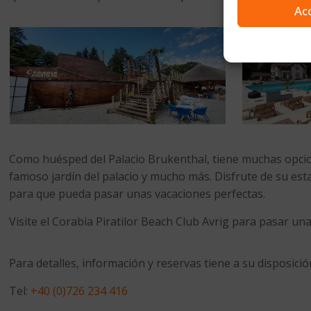
Ac
Como huésped del Palacio Brukenthal, tiene muchas opciones
famoso jardín del palacio y mucho más. Disfrute de su est
para que pueda pasar unas vacaciones perfectas.
Visite el Corabia Piratilor Beach Club Avrig para pasar 
Para detalles, información y reservas tiene a su disposició
Tel:
+40 (0)726 234 416