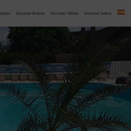
ișoara
Discover Brasov
Discover Vâlcea
Discover Sulina