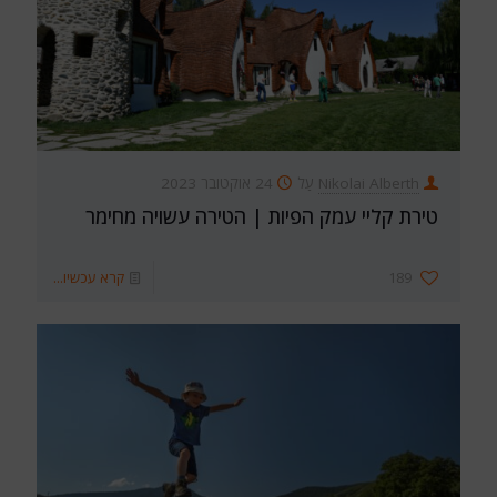
Nikolai Alberth
עַל
24 אוקטובר 2023
טירת קליי עמק הפיות | הטירה עשויה מחימר
189
קרא עכשיו...