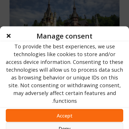
Manage consent
To provide the best experiences, we use
technologies like cookies to store and/or
access device information. Consenting to these
Urlaub in Rumänien
עַל
16 אוקטובר 2023
technologies will allow us to process data such
טירת פלס | מחוז פרהובה | ליד העיר סינאיה
as browsing behavior or unique IDs on this
site. Not consenting or withdrawing consent,
203
קרא עכשיו...
may adversely affect certain features and
functions.
Accept
Deny