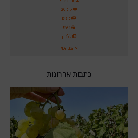
מחברים
טופ 20
נופים
רֶשֶׁת
ללחוץ
הצג הכול
כתבות אחרונות