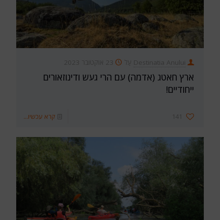
Destinatia Anului
עַל
23 אוקטובר 2023
ארץ חאטג (אדמה) עם הרי געש ודינוזאורים
ייחודיים!
141
קרא עכשיו...