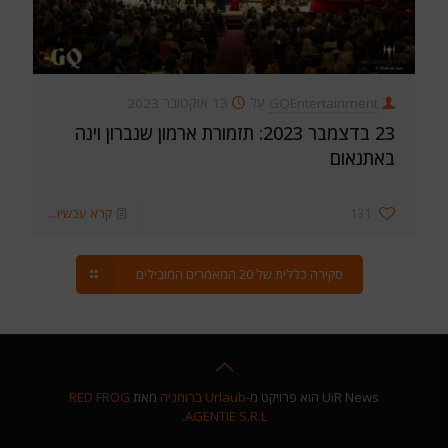
GQEntertainment
עַל
13 אוקטובר 2023
23 בדצמבר 2023: תזמורת ארמון שנברון וינה
באתנאום
131
קרא עכשיו...
סקירה כללית של 20 המאמרים המובילים
UiR News הוא פרויקט מ-
Urlaub ברומניה
מאת
RED FROG
AGENTIE S.R.L.