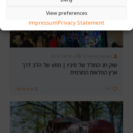
View preferences
Impressum
Privacy Statement
Heide Reisen
עַל
6 נובמבר 2023
שוק חג המולד של סיביו | מסע של הלב דרך
ארץ הפלאות החורפית
194
קרא עכשיו...