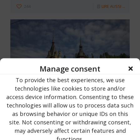
244
LIRE AUSSI ...
Manage consent
To provide the best experiences, we use
technologies like cookies to store and/or
access device information. Consenting to these
technologies will allow us to process data such
Urlaub in Rumänien
sur
16 Octobre 2023
as browsing behavior or unique IDs on this
Château de Peles | Comté de Prahova |
site. Not consenting or withdrawing consent,
près de la ville de Sinaia
may adversely affect certain features and
functions.