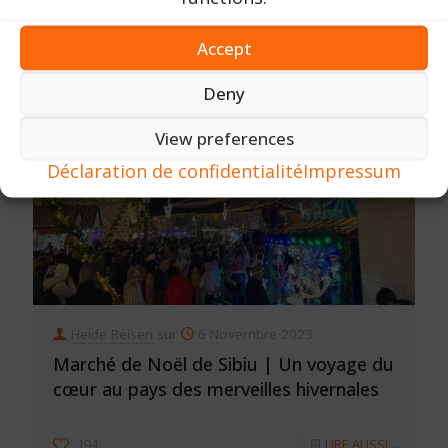
203
LIRE AUSSI ...
Accept
Deny
View preferences
Déclaration de confidentialité
Impressum
Heide Reisen
sur
6 Novembre 2023
Marché de Noël de Sibiu | Un voyage du
cœur au pays des merveilles hivernales
194
LIRE AUSSI ...