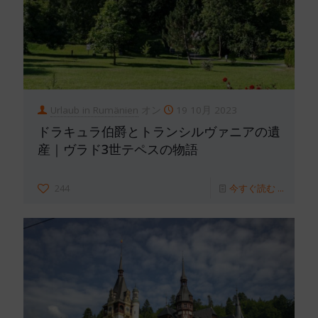
Urlaub in Rumänien
オン
19 10月 2023
ドラキュラ伯爵とトランシルヴァニアの遺
産｜ヴラド3世テペスの物語
244
今すぐ読む ...