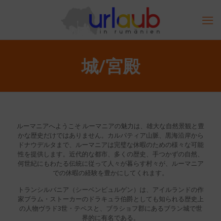
城/宮殿
ルーマニアへようこそ ルーマニアの魅力は、雄大な自然景観と豊
かな歴史だけではありません。カルパティア山脈、黒海沿岸から
ドナウデルタまで、ルーマニアは完璧な休暇のための様々な可能
性を提供します。近代的な都市、多くの歴史、手つかずの自然、
何世紀にもわたる伝統に従って人々が暮らす村々が、ルーマニア
での休暇の経験を豊かにしてくれます。
トランシルバニア（シーベンビュルゲン）は、アイルランドの作
家ブラム・ストーカーのドラキュラ伯爵としても知られる歴史上
の人物ヴラド3世・テペスと、ブラショフ郡にあるブラン城で世
界的に有名である。