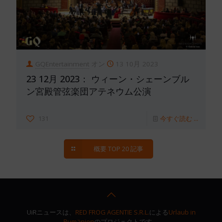
GQEntertainment
オン
13 10月 2023
23 12月 2023： ウィーン・シェーンブル
ン宮殿管弦楽団アテネウム公演
131
今すぐ読む ...
概要 TOP 20 記事
UiRニュースは、
RED FROG AGENTIE S.R.L.
による
Urlaub in
Rumänien
のプロジェクトです。