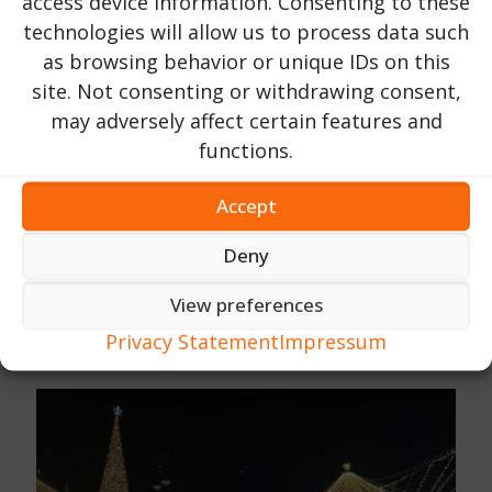
access device information. Consenting to these
technologies will allow us to process data such
as browsing behavior or unique IDs on this
site. Not consenting or withdrawing consent,
may adversely affect certain features and
functions.
Accept
Urlaub in Rumänien
オン
16 10月 2023
Deny
ペレス城｜プラホヴァ県｜シナイア市近郊
View preferences
Privacy Statement
Impressum
203
今すぐ読む ...