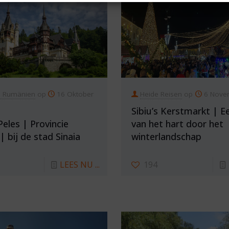
n Rumänien
op
16 Oktober
Heide Reisen
op
6 Nove
Sibiu’s Kerstmarkt | Ee
Peles | Provincie
van het hart door het
| bij de stad Sinaia
winterlandschap
LEES NU ...
194