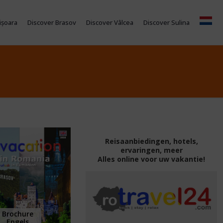
ișoara
Discover Brasov
Discover Vâlcea
Discover Sulina
Reisaanbiedingen, hotels,
ervaringen, meer
Alles online voor uw vakantie!
Brochure
Engels