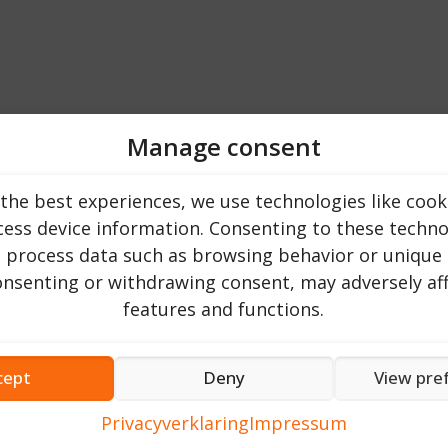
Manage consent
the best experiences, we use technologies like cook
ess device information. Consenting to these technol
o process data such as browsing behavior or unique 
consenting or withdrawing consent, may adversely aff
features and functions.
Top 20
cept
Deny
View pre
Privacyverklaring
Impressum