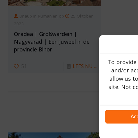
Urlaub in Rumänien
op
25 Oktober
2023
Oradea | Großwardein |
Nagyvarad | Een juweel in de
provincie Bihor
To provide 
51
LEES NU ...
and/or acc
allow us t
site. Not 
Ac