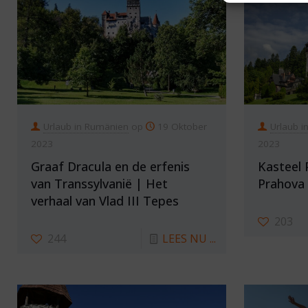
Urlaub in Rumänien
op
19 Oktober
Urlaub i
2023
2023
Graaf Dracula en de erfenis
Kasteel 
van Transsylvanië | Het
Prahova 
verhaal van Vlad III Tepes
203
244
LEES NU ...