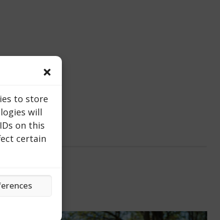
ies to store
ogies will
IDs on this
ect certain
ferences