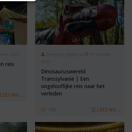
mber 2023
Destinatia Anului
op
31 Oktober
2023
n reis
Dinosauruswereld
Transsylvanië | Een
ongelooflijke reis naar het
verleden
LEES NU ...
190
LEES NU ...