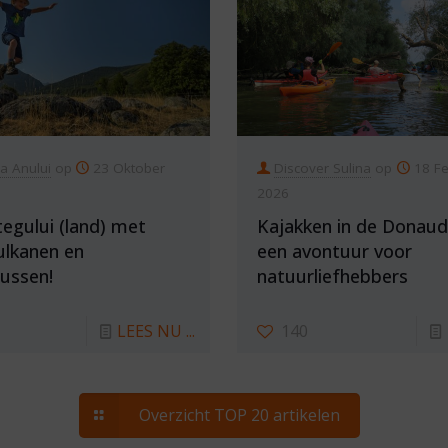
ia Anului
op
23 Oktober
Discover Sulina
op
18 Fe
2026
egului (land) met
Kajakken in de Donaud
ulkanen en
een avontuur voor
ussen!
natuurliefhebbers
LEES NU ...
140
Overzicht TOP 20 artikelen