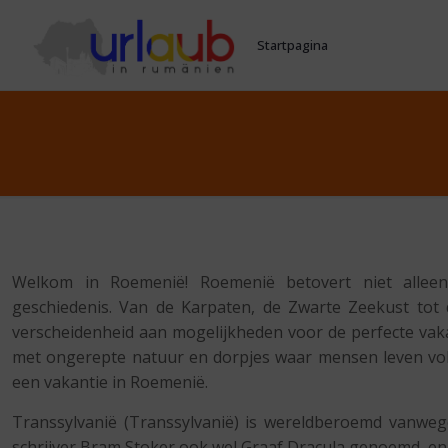
Startpagina
Welkom in Roemenië! Roemenië betovert niet alleen
geschiedenis. Van de Karpaten, de Zwarte Zeekust to
verscheidenheid aan mogelijkheden voor de perfecte vaka
met ongerepte natuur en dorpjes waar mensen leven vol
een vakantie in Roemenië.
Transsylvanië (Transsylvanië) is wereldberoemd vanwege
schrijver Bram Stoker ook wel Graaf Dracula genoemd, en 