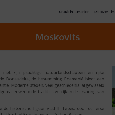
Urlaub in Rumänien
Discover Tim
Moskovits
 met zijn prachtige natuurlandschappen en rijke
t de Donaudelta, de bestemming Roemenië biedt een
ntie. Moderne steden, veel geschiedenis, afgewisseld
gens eeuwenoude tradities verrijken de ervaring van
 de historische figuur Vlad III Tepes, door de Ierse
het kasteel Bran in het graafschap Brasov.