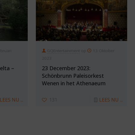
bruari
GQEntertainment
op
13 Oktober
2023
elta –
23 December 2023:
Schönbrunn Paleisorkest
Wenen in het Athenaeum
LEES NU ...
131
LEES NU ...