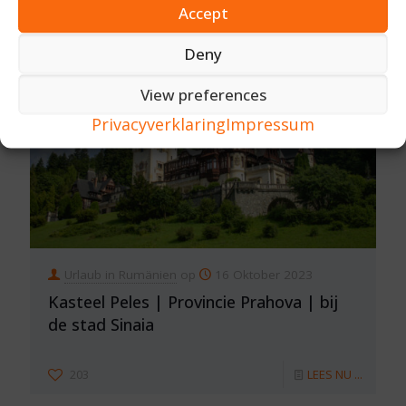
Accept
Deny
View preferences
Privacyverklaring
Impressum
Urlaub in Rumänien
op
16 Oktober 2023
Kasteel Peles | Provincie Prahova | bij
de stad Sinaia
203
LEES NU ...