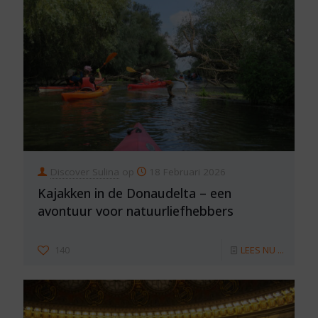
Discover Sulina
op
18 Februari 2026
Kajakken in de Donaudelta – een
avontuur voor natuurliefhebbers
140
LEES NU ...