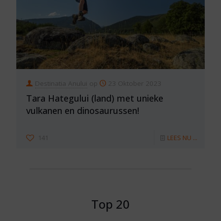
Destinatia Anului
op
23 Oktober 2023
Tara Hategului (land) met unieke
vulkanen en dinosaurussen!
141
LEES NU ...
Top 20