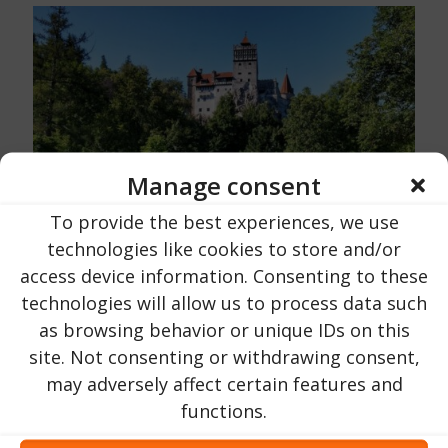
Manage consent
To provide the best experiences, we use
technologies like cookies to store and/or
access device information. Consenting to these
Urlaub in Rumänien
op
19 Oktober 2023
technologies will allow us to process data such
Graaf Dracula en de erfenis van
as browsing behavior or unique IDs on this
Transsylvanië | Het verhaal van Vlad III
site. Not consenting or withdrawing consent,
Tepes
may adversely affect certain features and
functions.
244
LEES NU ...