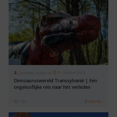
Destinatia Anului
op
31 Oktober 2023
Dinosauruswereld Transsylvanië | Een
ongelooflijke reis naar het verleden
190
LEES NU ...