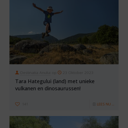
Destinatia Anului
op
23 Oktober 2023
Tara Hategului (land) met unieke
vulkanen en dinosaurussen!
141
LEES NU ...