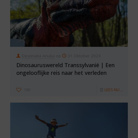
Destinatia Anului
op
31 Oktober 2023
Dinosauruswereld Transsylvanië | Een
ongelooflijke reis naar het verleden
190
LEES NU ...