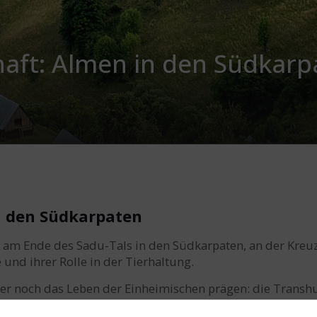
haft: Almen in den Südkarp
n den Südkarpaten
 am Ende des Sadu-Tals in den Südkarpaten, an der Kreu
und ihrer Rolle in der Tierhaltung.
er noch das Leben der Einheimischen prägen: die Transh
d eng mit der Schafzucht und der Holzverarbeitung verbund