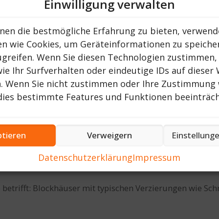
Einwilligung verwalten
nen die bestmögliche Erfahrung zu bieten, verwend
en wie Cookies, um Geräteinformationen zu speiche
ugreifen. Wenn Sie diesen Technologien zustimmen,
ie Ihr Surfverhalten oder eindeutige IDs auf dieser
n. Wenn Sie nicht zustimmen oder Ihre Zustimmung 
dies bestimmte Features und Funktionen beeinträch
tieren
Verweigern
Einstellung
versorgung für die Schafe, andererseits dem Erhalt der 
Datenschutzerklärung
Impressum
rch den Verkauf lokaler Käsespezialitäten, insbesonder
be betrifft: Blockhäuser mit typischen Verzierungen wie 