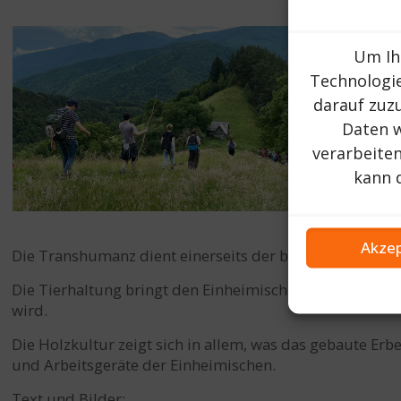
Um Ih
Technologi
darauf zuz
Daten w
verarbeite
kann 
Akzep
Die Transhumanz dient einerseits der besten Nahrungs
Die Tierhaltung bringt den Einheimischen Einkommen du
wird.
Die Holzkultur zeigt sich in allem, was das gebaute Er
und Arbeitsgeräte der Einheimischen.
Text und Bilder: