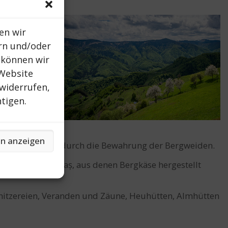
en wir
rn und/oder
 können wir
 Website
widerrufen,
tigen.
en anzeigen
Kulturlandschaft durch die Bewahrung der Bergweiden.
e Telemea und Caș, aus denen Bergkäse hergestellt
Schnitzereien, Veranden und Zäune, Heuhütten, Almhütten