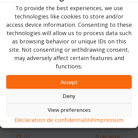
244
LIRE AUSSI ...
To provide the best experiences, we use
technologies like cookies to store and/or
access device information. Consenting to these
technologies will allow us to process data such
as browsing behavior or unique IDs on this
site. Not consenting or withdrawing consent,
may adversely affect certain features and
functions.
Accept
Deny
Urlaub in Rumänien
sur
16 Octobre 2023
View preferences
Château de Peles | Comté de Prahova |
Déclaration de confidentialité
Impressum
près de la ville de Sinaia
203
LIRE AUSSI ...