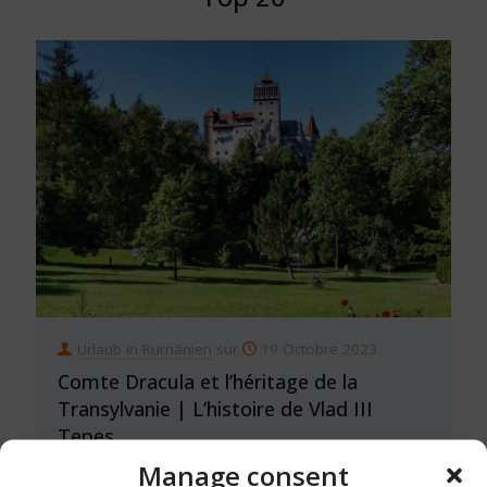
Urlaub in Rumänien
sur
19 Octobre 2023
Comte Dracula et l’héritage de la
Transylvanie | L’histoire de Vlad III
Tepes
Manage consent