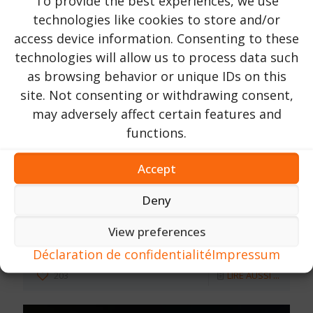
To provide the best experiences, we use
technologies like cookies to store and/or
access device information. Consenting to these
technologies will allow us to process data such
as browsing behavior or unique IDs on this
site. Not consenting or withdrawing consent,
may adversely affect certain features and
functions.
Accept
Deny
Urlaub in Rumänien
sur
16 Octobre 2023
Château de Peles | Comté de Prahova |
View preferences
près de la ville de Sinaia
Déclaration de confidentialité
Impressum
203
LIRE AUSSI ...