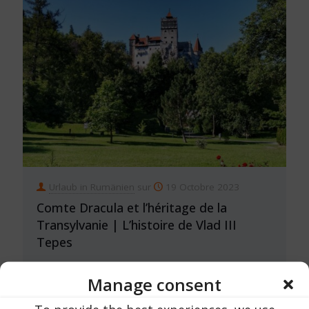
Urlaub in Rumänien
sur
19 Octobre 2023
Comte Dracula et l’héritage de la
Transylvanie | L’histoire de Vlad III
Tepes
Manage consent
244
LIRE AUSSI ...