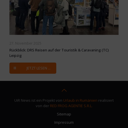
27. November 2025
Rückblick: DRS Reisen auf der Touristik & Caravaning (TC)
Leipzig
JETZT LESEN ...
UiR News ist ein Projekt von
Urlaub in Rumänien
realisiert
von der
RED FROG AGENTIE S.R.L.
Sitemap
Impressum