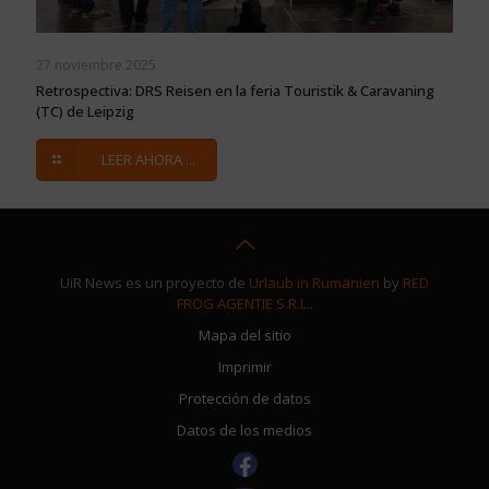
27 noviembre 2025
Retrospectiva: DRS Reisen en la feria Touristik & Caravaning
(TC) de Leipzig
LEER AHORA ...
UiR News es un proyecto de
Urlaub in Rumänien
by
RED
FROG AGENTIE S.R.L.
.
Mapa del sitio
Imprimir
Protección de datos
Datos de los medios