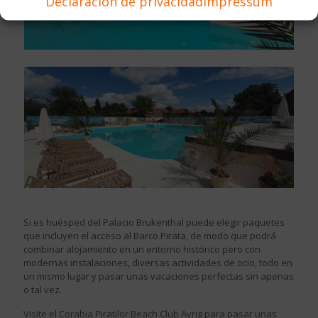
Declaración de privacidad
Impressum
Si es huésped del Palacio Brukenthal puede elegir paquetes
que incluyen el acceso al Barco Pirata, de modo que podrá
combinar alojamiento en un entorno histórico pero con
modernas instalaciones, diversas actividades de ocio, todo en
un mismo lugar y pasar unas vacaciones perfectas sin apenas
o tal vez.
Visite el Corabia Piratilor Beach Club Avrig para pasar unas