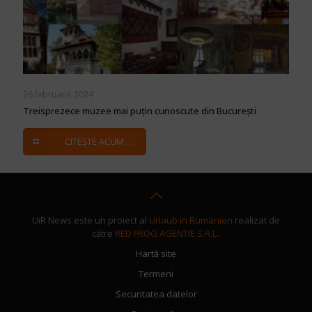
26 februarie 2024
Treisprezece muzee mai puțin cunoscute din București
CITEȘTE ACUM ...
UiR News este un proiect al
Urlaub in Rumänien
realizat de
către
RED FROG AGENTIE S.R.L.
.
Hartă site
Termeni
Securitatea datelor