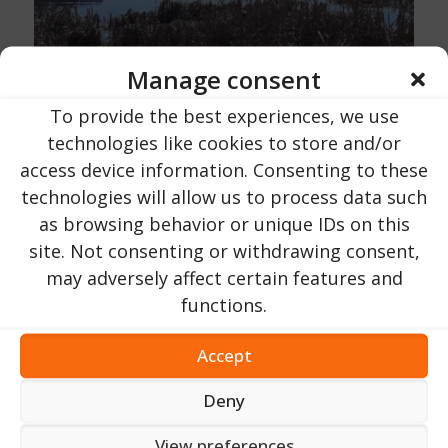
Manage consent
To provide the best experiences, we use
technologies like cookies to store and/or
access device information. Consenting to these
technologies will allow us to process data such
as browsing behavior or unique IDs on this
site. Not consenting or withdrawing consent,
may adversely affect certain features and
functions.
Accept
Deny
Muzee pentru toate gusturile
Dacă doriți să combinați excursia dvs. în Neustadt cu o vizită la
View preferences