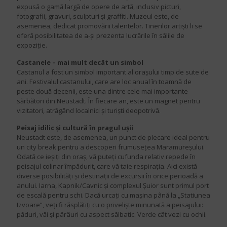
expusă o gamă largă de opere de artă, inclusiv picturi,
fotografii, gravuri, sculpturi și graffiti. Muzeul este, de
asemenea, dedicat promovării talentelor. Tinerilor artiști li se
oferă posibilitatea de a-și prezenta lucrările în sălile de
expoziție.
Castanele – mai mult decât un simbol
Castanul a fost un simbol important al orașului timp de sute de
ani. Festivalul castanului, care are loc anual în toamnă de
peste două decenii, este una dintre cele mai importante
sărbători din Neustadt. În fiecare an, este un magnet pentru
vizitatori, atrăgând localnici și turiști deopotrivă.
Peisaj idilic și cultură în pragul ușii
Neustadt este, de asemenea, un punct de plecare ideal pentru
un city break pentru a descoperi frumusețea Maramureșului.
Odată ce ieșiți din oraș, vă puteți cufunda relativ repede în
peisajul colinar împădurit, care vă taie respirația. Aici există
diverse posibilități și destinații de excursii în orice perioadă a
anului. Iarna, Kapnik/Cavnic și complexul Șuior sunt primul port
de escală pentru schi. Dacă urcați cu mașina până la „Statiunea
Izvoare”, veți fi răsplătiți cu o priveliște minunată a peisajului:
păduri, văi și pârâuri cu aspect sălbatic. Verde cât vezi cu ochii.