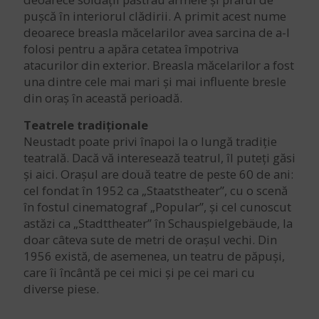
pușcă în interiorul clădirii. A primit acest nume
deoarece breasla măcelarilor avea sarcina de a-l
folosi pentru a apăra cetatea împotriva
atacurilor din exterior. Breasla măcelarilor a fost
una dintre cele mai mari și mai influente bresle
din oraș în această perioadă.
Teatrele tradiționale
Neustadt poate privi înapoi la o lungă tradiție
teatrală. Dacă vă interesează teatrul, îl puteți găsi
și aici. Orașul are două teatre de peste 60 de ani:
cel fondat în 1952 ca „Staatstheater”, cu o scenă
în fostul cinematograf „Popular”, și cel cunoscut
astăzi ca „Stadttheater” în Schauspielgebäude, la
doar câteva sute de metri de orașul vechi. Din
1956 există, de asemenea, un teatru de păpuși,
care îi încântă pe cei mici și pe cei mari cu
diverse piese.