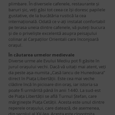
plimbare. În diversele cafenele, restaurante și
baruri șic, veți găsi tot ceea ce își doresc papilele
gustative, de la bucătăria rustică la cea
internațională. Odată ce v-ați instalat confortabil
pe terasa uneia dintre cafenele, vă puteți bucura
și de o priveliște excelentă asupra peisajului
colinar al Carpaților Orientali care înconjoară
orașul.
În căutarea urmelor medievale
Diverse urme ale Evului Mediu pot fi găsite în
jurul orașului vechi. Dacă vă uitați mai atent, veți
da peste așa-numita „Casă Iancu de Hunedoara”
direct în Piața Libertății. Este cea mai veche
clădire încă în picioare din oraș, iar istoria sa
poate fi urmărită până în anii 1440. La sud-est
de Piața Libertății se află Turnul Ștefan, care
mărginește Piața Cetății. Acesta este unul dintre
reperele orașului, care datează, de asemenea,
din secolul al XV-lea. Acesta este clopotnița