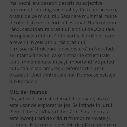
mai vechi, era deseori descris cu adjective
precum off-putting sau shabby. Cu toate acestea,
orașul de pe micul râu Săsar are mult mai multe
de oferit și este uneori subestimat. Nu în ultimul
rând, candidatura orașului la titlul de „Capitală
Europeană a Culturii” din partea României, care
a revenit în cele din urmă orașului
Timișoara/Timișoara, dovedește că în Neustadt
se întâmplă ceva și că schimbările structurale
sunt implementate în pași importanți. Vă puteți
cufunda în Maramureșul pitoresc din jurul
orașului. Unul dintre cele mai frumoase peisaje
din România.
Mic, dar frumos
Orașul vechi nu este deosebit de mare, așa că
este ușor de explorat pe jos. Se întinde în jurul
Pieței Libertății/Piața Libertății. Piața centrală
este înconjurată de clădiri frumos renovate și
colorate. Este un loc deosebit de plăcut pentru o