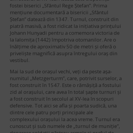
fostei biserici „Sfântul Rege Ștefan”. Prima
mențiune documentară a bisericii „Sfântul
Ștefan” datează din 1347. Turnul, construit din
piatră masivă, a fost ridicat la inițiativa prințului
Johann Hunyadi pentru a comemora victoria de
la Ialomița (1442) împotriva otomanilor. Are o
înălțime de aproximativ 50 de metri și oferă o
priveliște magnifică asupra întregului oraș din
vestibul.
Mai la sud de orașul vechi, veți da peste așa-
numitul „Metzgerturm”, care, potrivit surselor, a
fost construit în 1547. Este o rămășiță a fostului
zid al orașului, care avea în total șapte turnuri și
a fost construit în secolul al XV-lea în scopuri
defensive. Tot aici se afla și poarta sudică, una
dintre cele patru porți principale ale
complexului orașului la acea vreme. Turnul era
cunoscut și sub numele de „turnul de muniție”,
deoarece soldații păstrau armele și praful de