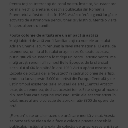
Pentru toți cei interesați de cerul nostru înstelat, Neustadt are
cel mai vechi planetariu deschis publicului din România.
Planetariul a fost deschis în 1969. Astăzi oferă o gamă largă de
activități de astronomie pentru tineri și vârstnici. Merită o vizită
în special pentru familii.
Fosta colonie de artiști are un impact și astăzi
Mulți iubitori de artă vor fi familiarizați cu numele artistului
Adrian Ghenie, acum renumit la nivel internațional. El este, de
asemenea, un fiu al fostului oraș minier. Cu toate acestea,
puțini știu că Neustadt a fost deja un centru artistic pentru mai
mulți artiști renumiți în timpul Belle Époque, de la sfârșitul
secolului al XIX-lea până în anii 1930. Aici a apărut mișcarea
„Școala de pictură de la Neustadt” în cadrul coloniei de artiști,
unde au lucrat peste 3.000 de artiști din Europa Centrală și de
Est în timpul existenței sale. Muzeul de artă „Centrul Artistic”
este, de asemenea, dedicat acestei teme. Este singurul muzeu
din România care expune exclusiv lucrări ale acestor artiști. În
total, muzeul are o colecție de aproximativ 3300 de opere de
artă.
„Florean” este un alt muzeu de artă care merită vizitat. Acesta
se bazează pe ideea de a face o colecție privată accesibilă
publicului. Instituția își extinde colecția de unsprezece ani. Este