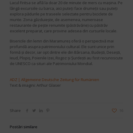
Lacul Firitsa se află la doar 20 de minute de mers cu mașina. Pe
lângă excursiile cu barca, aici puteți face drumeții sau puteți
explora pădurile pe traseele selectate pentru biciclete de
munte. Zona găzduiește, de asemenea, numeroase
restaurante de pește renumite (păstrăvărie) cu păstrăv
excelent preparat, care provine adesea din cursurile locale.
Bisericile din lemn din Maramureș oferă o perspectivă mai
profundă asupra patrimoniului cultural. Ele sunt unice prin
formă și decor, iar opt dintre ele din Bârsana, Budești, Desești,
Ieud, Plopiș, Poienile Izei, Rogoz și Șurdești au fost recunoscute
de UNESCO ca situri ale Patrimoniului Mondial.
ADZ | Allgemeine Deutsche Zeitung für Rumänien
Text & imagini: Arthur Glaser
Share
16
Postări similare