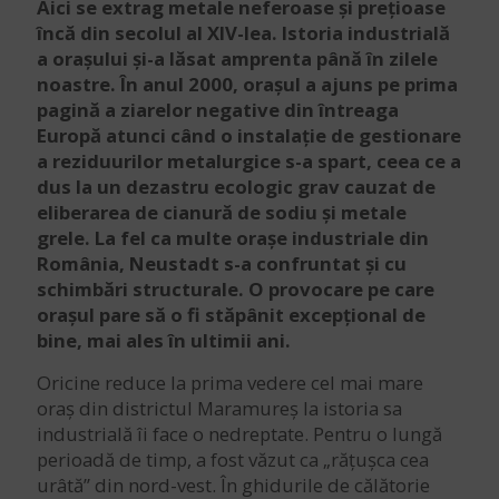
Aici se extrag metale neferoase și prețioase
încă din secolul al XIV-lea. Istoria industrială
a orașului și-a lăsat amprenta până în zilele
noastre. În anul 2000, orașul a ajuns pe prima
pagină a ziarelor negative din întreaga
Europă atunci când o instalație de gestionare
a reziduurilor metalurgice s-a spart, ceea ce a
dus la un dezastru ecologic grav cauzat de
eliberarea de cianură de sodiu și metale
grele. La fel ca multe orașe industriale din
România, Neustadt s-a confruntat și cu
schimbări structurale. O provocare pe care
orașul pare să o fi stăpânit excepțional de
bine, mai ales în ultimii ani.
Oricine reduce la prima vedere cel mai mare
oraș din districtul Maramureș la istoria sa
industrială îi face o nedreptate. Pentru o lungă
perioadă de timp, a fost văzut ca „rățușca cea
urâtă” din nord-vest. În ghidurile de călătorie