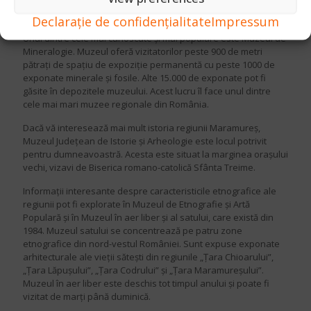
un muzeu, aveți o alegere bună aici. În plus față de un
planetariu, orașul are în total șase muzee cu obiective diferite.
Declarație de confidențialitate
Impressum
Unul dintre cele mai cunoscute și mai populare este Muzeul de
Mineralogie. Muzeul oferă vizitatorilor peste 900 de metri
pătrați de spațiu de expoziție permanentă cu peste 1000 de
exponate minerale și fosile. Alte 15.000 de exponate pot fi
găsite în depozitele muzeului. Acest lucru îl face unul dintre
cele mai mari muzee regionale din România.
Dacă vă interesează mai mult istoria regiunii Maramureș,
Muzeul Județean de Istorie și Arheologie este locul potrivit
pentru dumneavoastră. Acesta este situat la marginea orașului
vechi, vizavi de Biserica romano-catolică Sfânta Treime.
Informații interesante despre caracteristicile etnografice ale
regiunii pot fi explorate în Muzeul de Etnografie și Artă
Populară și în Muzeul în aer liber și al satului, care există din
1984. Muzeul satului se concentrează pe patru zone
etnografice din nord-vestul României. Sunt expuse exponate
arhitecturale ale vieții sătești din regiunile „Țara Chioarului”,
„Țara Lăpușului”, „Țara Codrului” și „Țara Maramureșului”.
Muzeul în aer liber este deschis tot timpul anului și poate fi
vizitat de marți până duminică.