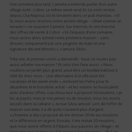
Une semaine plus tard, Camelia a entendu parler d’un autre
village isolé : Cobor. Le même week-end, ils s’y sont rendus
depuis Cluj-Napoca, où ils tenaient alors un pub irlandais. « Et
là, nous avons reconnu notre ancien village – c’était comme un
miracle ! » se souvient Camelia. Sur Internet, ils ont cherché
des offres de vente à Cobor. « En l’espace d’une semaine,
nous avons alors acheté notre première maison – sans
dossier, uniquement par une poignée de main et une
signature devant témoins », s’amuse Silviu.
Très vite, le premier voisin a demandé : Vous ne voulez pas
aussi acheter ma maison ? Et celui d’en face aussi. « Nous
voulions un jardin plus grand, peut-être un bed&breakfast à
côté de chez nous – une alternative à la ville pour les
vacances et les week-ends », motivent les Petre pour le
deuxième et le troisième achat – et les voisins se bousculent
avec d’autres offres. L’un d’eux leur a proposé 50 moutons, « je
les ai payés, mais je n’ai jamais vu de mouton, nous les avons
laissés dans la cabane », avoue Silviu amusé. Lors de l’offre de
maison suivante, il a dit qu’ils n’avaient plus d’argent.
« L’homme a alors proposé de me donner 30 de tes moutons
et la différence en argent. Ensuite, il me restait 20 moutons,
que nous avons offerts à Pâques aux pauvres du village – et
c’est ainsi que je me suis débarrassé des moutons », dit-il en