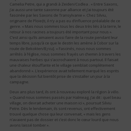
Camelia Petre, qui a grandi à Zeiden/Codlea . « Entre Saxons,
j’ai aussi une tante saxonne par alliance et j’ai toujours été
fascinée par les Saxons de Transylvanie ». Chez Silviu,
originaire de Ploie{ti, il n’y a pas eu d’influence préalable de ce
genre. « Mais nous sommes tous les deux très liés à la terre, le
retour à nos racines a toujours été important pour nous ».
C’est ainsi qu’ils aimaient aussi faire de la route pendant leur
temps libre, jusqu’à ce que le destin les amène à Cobor sur la
route de Bekokten/B˛rcu]. « Fascinés, nous nous sommes
arrêtés à l’église, nous sommes frayés un chemin à travers les
mauvaises herbes qui s’accrochaient à nous partout. Il faisait
une chaleur étouffante et le village semblait complètement
abandonné ». L’expérience avait tellement marqué les esprits
que la décision fut bientôt prise de s’installer un jour à la
campagne.
Deux ans plus tard, ils ont à nouveau exploré la région à vélo.
« Quand nous sommes passés par Halmeag, j’ai dit : quel beau
village, on devrait acheter une maison ici », poursuit Silviu
Petre. Dès le lendemain, ils sont revenus, ont effectivement
trouvé quelque chose qui leur convenait, « mais les gens
n’avaient pas de dossier et c’est donc le cœur lourd que nous
avons laissé tomber ».