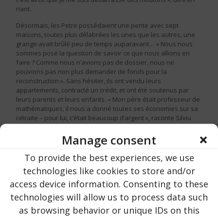
riant.
Désormais, les Petre possédaient une pente avec sept
maisons, toutes plus délabrées les unes que les autres, une
grange avait brûlé peu de temps auparavant… « Nous nous
sommes posé la question de savoir ce que nous allions en
faire ? Comme nous n’avions pas de dossier, nous ne
pouvions pas non plus demander de fonds pour la
reconstruction ». Sans hésiter, ils ont vendu leurs
appartements, contracté un crédit, et ont été soutenus par
leurs parents et leurs enfants. « Mon père était professeur de
mathématiques, il nous a donné toutes ses économies sur sa
retraite – pour lui, c’était beaucoup d’argent », raconte Silviu
avec émotion. « Notre fille Sara nous a également aidés »,
Manage consent
ajoute Camelia. Chaque centime a été investi dans le rêve
commun. La construction de « Gospod˛ria Cobor » a duré cinq
ans.
To provide the best experiences, we use
technologies like cookies to store and/or
access device information. Consenting to these
technologies will allow us to process data such
as browsing behavior or unique IDs on this