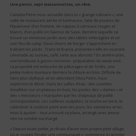
Une pente, sept maisonnettes, un rêve
.
Camelia Petre nous accueille dans la « grange culinaire », une
salle de restaurant aérée et lumineuse, faite de poutres de
l’épaisseur d’un homme, de nappes à carreaux rouges et
blancs, d’un poêle en faïence de Saxe, derrière laquelle se
trouve un immense jardin avec des tables ombragées et un
coin feu de camp. Deux chiens de berger s’approchent en
traînant les pieds : Trans et Ilvania, présente-t-elle en souriant.
Limonade au sureau, café, tarte aux abricots ? En arrière-plan,
une tondeuse à gazon ronronne : préparation du week-end.
La propriété est entourée de pâturages et de forêts, une
petite rivière murmure derrière la clôture en bois. Difficile de
faire plus idyllique, et en attendant Silviu Petre, nous
explorons le décor. Dans les salles d’eau : des cuvettes
émaillées sur un plateau en bois, les portes des « dames » et
des « messieurs » marquées par les chapeaux de paille
correspondants. Les cuillères sculptées, la cruche en terre, le
calendrier à coulisse peint avec les jours, les semaines et les
mois à ajuster – tout a trouvé sa place, arrangé avec amour,
rien ne semble surchargé.
« Depuis toute petite, je rêvais d’avoir mon propre petit village,
où je voulais fonder une communauté », commence à raconter