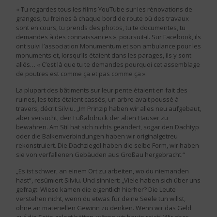
« Tu regardes tous les films YouTube sur les rénovations de
granges, tu freines à chaque bord de route où des travaux
sont en cours, tu prends des photos, tu te documentes, tu
demandes à des connaissances », poursuit-il. Sur Facebook, ils
ont suivi l’association Monumentum et son ambulance pour les
monuments et, lorsqu’ils étaient dans les parages, ils y sont
allés… « C’est là que tu te demandes pourquoi cet assemblage
de poutres est comme ça et pas comme ça ».
La plupart des bâtiments sur leur pente étaient en fait des
ruines, les toits étaient cassés, un arbre avait poussé à
travers, décrit Silviu. „Im Prinzip haben wir alles neu aufgebaut,
aber versucht, den Fußabdruck der alten Häuser zu
bewahren. Am Stil hat sich nichts geändert, sogar den Dachtyp
oder die Balkenverbindungen haben wir originalgetreu
rekonstruiert. Die Dachziegel haben die selbe Form, wir haben
sie von verfallenen Gebäuden aus Großau hergebracht.“
„Es ist schwer, an einem Ort zu arbeiten, wo du niemanden
hast“, resümiert Silviu. Und sinniert: „Viele haben sich über uns
gefragt: Wieso kamen die eigentlich hierher? Die Leute
verstehen nicht, wenn du etwas für deine Seele tun willst,
ohne an materiellen Gewinn zu denken. Wenn wir das Geld