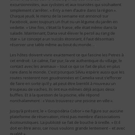
excursionnistes, aux cyclistes et aux touristes qui souhaitent
simplement s’arrêter. « Il n’y a rien d’autre dans la région ».
Chaque jeudi, le menu de la semaine est annoncé sur
Facebook, avec toujours un fruit ou un légume du jardin en
vedette. « Une fois, c’était la fraise, elle était même dans la
salade. Maintenant, Dana veut élever le persil au rang de
star ». Le concept a un succès étonnant, il faut désormais
réserver une table même au bout du monde…
Les hôtes doivent vivre exactement ce qui fascine les Petres à
cet endroit : Le calme, l’air pur, la vie authentique du village, le
contact avec les animaux – tout ce qui se fait de plus en plus
rare dans le monde. C’est pourquoi Silviu espère aussi que les
routes resteront non goudronnées et Camelia veut s’efforcer
de faire en sorte qu’il y ait peut-être bientôt à nouveau un
troupeau de vaches. Ils ont eux-mêmes déjà acquis deux
buffles. Et à la question de la piscine, elle répond
nonchalamment : « Vous trouverez une piscine en ville ».
Jusqu’à présent, le « Gospodăria Cobor » ne figure sur aucune
plateforme de réservation, n’est pas membre d’associations
écotouristiques. La publicité se fait de bouche à oreille. « Et il
doit en être ainsi, car nous voulons grandir lentement – et avec
qualité ».