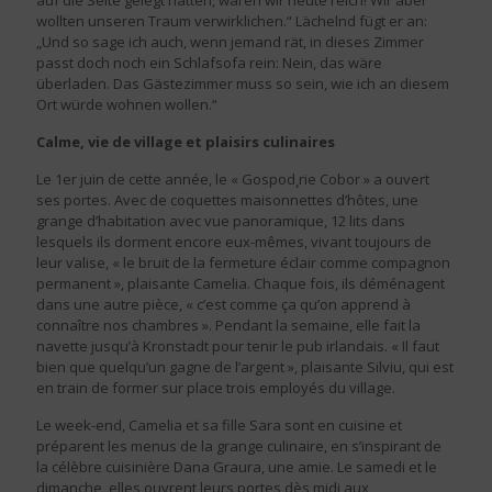
auf die Seite gelegt hätten, wären wir heute reich! Wir aber
wollten unseren Traum verwirklichen.“ Lächelnd fügt er an:
„Und so sage ich auch, wenn jemand rät, in dieses Zimmer
passt doch noch ein Schlafsofa rein: Nein, das wäre
überladen. Das Gästezimmer muss so sein, wie ich an diesem
Ort würde wohnen wollen.“
Calme, vie de village et plaisirs culinaires
Le 1er juin de cette année, le « Gospod˛rie Cobor » a ouvert
ses portes. Avec de coquettes maisonnettes d’hôtes, une
grange d’habitation avec vue panoramique, 12 lits dans
lesquels ils dorment encore eux-mêmes, vivant toujours de
leur valise, « le bruit de la fermeture éclair comme compagnon
permanent », plaisante Camelia. Chaque fois, ils déménagent
dans une autre pièce, « c’est comme ça qu’on apprend à
connaître nos chambres ». Pendant la semaine, elle fait la
navette jusqu’à Kronstadt pour tenir le pub irlandais. « Il faut
bien que quelqu’un gagne de l’argent », plaisante Silviu, qui est
en train de former sur place trois employés du village.
Le week-end, Camelia et sa fille Sara sont en cuisine et
préparent les menus de la grange culinaire, en s’inspirant de
la célèbre cuisinière Dana Graura, une amie. Le samedi et le
dimanche, elles ouvrent leurs portes dès midi aux