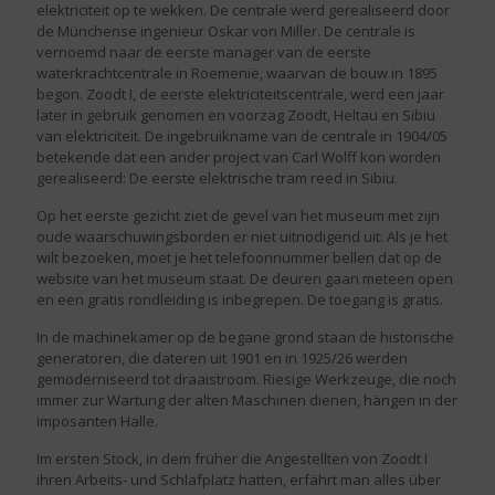
elektriciteit op te wekken. De centrale werd gerealiseerd door
de Münchense ingenieur Oskar von Miller. De centrale is
vernoemd naar de eerste manager van de eerste
waterkrachtcentrale in Roemenië, waarvan de bouw in 1895
begon. Zoodt I, de eerste elektriciteitscentrale, werd een jaar
later in gebruik genomen en voorzag Zoodt, Heltau en Sibiu
van elektriciteit. De ingebruikname van de centrale in 1904/05
betekende dat een ander project van Carl Wolff kon worden
gerealiseerd: De eerste elektrische tram reed in Sibiu.
Op het eerste gezicht ziet de gevel van het museum met zijn
oude waarschuwingsborden er niet uitnodigend uit: Als je het
wilt bezoeken, moet je het telefoonnummer bellen dat op de
website van het museum staat. De deuren gaan meteen open
en een gratis rondleiding is inbegrepen. De toegang is gratis.
In de machinekamer op de begane grond staan de historische
generatoren, die dateren uit 1901 en in 1925/26 werden
gemoderniseerd tot draaistroom. Riesige Werkzeuge, die noch
immer zur Wartung der alten Maschinen dienen, hängen in der
imposanten Halle.
Im ersten Stock, in dem früher die Angestellten von Zoodt I
ihren Arbeits- und Schlafplatz hatten, erfährt man alles über