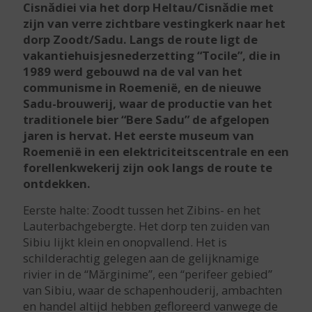
Cisnădiei via het dorp Heltau/Cisnădie met
zijn van verre zichtbare vestingkerk naar het
dorp Zoodt/Sadu. Langs de route ligt de
vakantiehuisjesnederzetting “Tocile”, die in
1989 werd gebouwd na de val van het
communisme in Roemenië, en de nieuwe
Sadu-brouwerij, waar de productie van het
traditionele bier “Bere Sadu” de afgelopen
jaren is hervat. Het eerste museum van
Roemenië in een elektriciteitscentrale en een
forellenkwekerij zijn ook langs de route te
ontdekken.
Eerste halte: Zoodt tussen het Zibins- en het
Lauterbachgebergte. Het dorp ten zuiden van
Sibiu lijkt klein en onopvallend. Het is
schilderachtig gelegen aan de gelijknamige
rivier in de “Mărginime”, een “perifeer gebied”
van Sibiu, waar de schapenhouderij, ambachten
en handel altijd hebben gefloreerd vanwege de