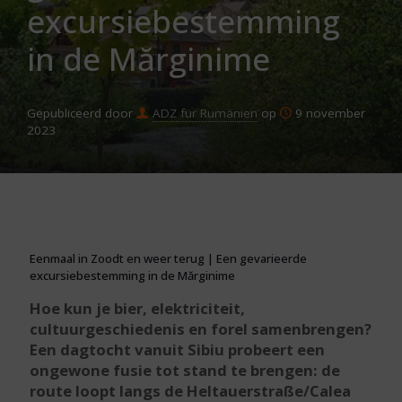
excursiebestemming
in de Mărginime
Gepubliceerd door
ADZ für Rumänien
op
9 november
2023
Eenmaal in Zoodt en weer terug | Een gevarieerde
excursiebestemming in de Mărginime
Hoe kun je bier, elektriciteit,
cultuurgeschiedenis en forel samenbrengen?
Een dagtocht vanuit Sibiu probeert een
ongewone fusie tot stand te brengen: de
route loopt langs de Heltauerstraße/Calea