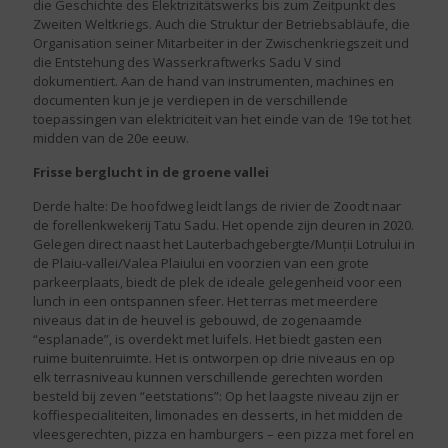
die Geschichte des Elektrizitätswerks bis zum Zeitpunkt des
Zweiten Weltkriegs. Auch die Struktur der Betriebsabläufe, die
Organisation seiner Mitarbeiter in der Zwischenkriegszeit und
die Entstehung des Wasserkraftwerks Sadu V sind
dokumentiert. Aan de hand van instrumenten, machines en
documenten kun je je verdiepen in de verschillende
toepassingen van elektriciteit van het einde van de 19e tot het
midden van de 20e eeuw.
Frisse berglucht in de groene vallei
Derde halte: De hoofdweg leidt langs de rivier de Zoodt naar
de forellenkwekerij Tatu Sadu. Het opende zijn deuren in 2020.
Gelegen direct naast het Lauterbachgebergte/Munții Lotrului in
de Plaiu-vallei/Valea Plaiului en voorzien van een grote
parkeerplaats, biedt de plek de ideale gelegenheid voor een
lunch in een ontspannen sfeer. Het terras met meerdere
niveaus dat in de heuvel is gebouwd, de zogenaamde
“esplanade”, is overdekt met luifels. Het biedt gasten een
ruime buitenruimte. Het is ontworpen op drie niveaus en op
elk terrasniveau kunnen verschillende gerechten worden
besteld bij zeven “eetstations”: Op het laagste niveau zijn er
koffiespecialiteiten, limonades en desserts, in het midden de
vleesgerechten, pizza en hamburgers – een pizza met forel en