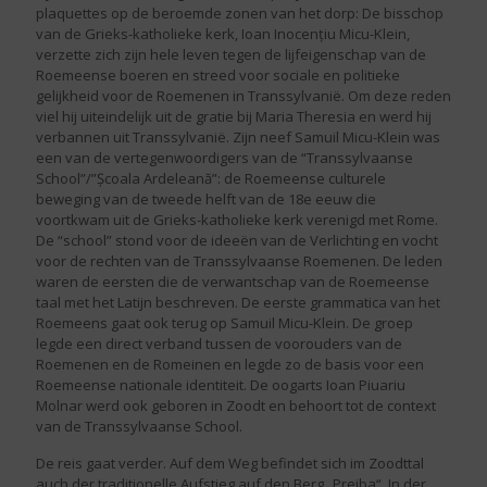
plaquettes op de beroemde zonen van het dorp: De bisschop
van de Grieks-katholieke kerk, Ioan Inocențiu Micu-Klein,
verzette zich zijn hele leven tegen de lijfeigenschap van de
Roemeense boeren en streed voor sociale en politieke
gelijkheid voor de Roemenen in Transsylvanië. Om deze reden
viel hij uiteindelijk uit de gratie bij Maria Theresia en werd hij
verbannen uit Transsylvanië. Zijn neef Samuil Micu-Klein was
een van de vertegenwoordigers van de “Transsylvaanse
School”/”Școala Ardeleană”: de Roemeense culturele
beweging van de tweede helft van de 18e eeuw die
voortkwam uit de Grieks-katholieke kerk verenigd met Rome.
De “school” stond voor de ideeën van de Verlichting en vocht
voor de rechten van de Transsylvaanse Roemenen. De leden
waren de eersten die de verwantschap van de Roemeense
taal met het Latijn beschreven. De eerste grammatica van het
Roemeens gaat ook terug op Samuil Micu-Klein. De groep
legde een direct verband tussen de voorouders van de
Roemenen en de Romeinen en legde zo de basis voor een
Roemeense nationale identiteit. De oogarts Ioan Piuariu
Molnar werd ook geboren in Zoodt en behoort tot de context
van de Transsylvaanse School.
De reis gaat verder. Auf dem Weg befindet sich im Zoodttal
auch der traditionelle Aufstieg auf den Berg „Prejba“. In der