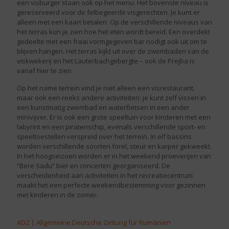
een visburger staan ook op het menu. Het bovenste niveau is
gereserveerd voor de felbegeerde visgerechten. Je kunt er
alleen met een kaart betalen. Op de verschillende niveaus van
het terras kun je zien hoe het eten wordt bereid. Een overdekt
gedeelte met een fraai vormgegeven bar nodigt ook uit om te
blijven hangen. Het terras kijkt uit over de zwembaden van de
viskwekerij en het Lauterbachgebergte – ook de Prejba is
vanaf hier te zien.
Op het ruime terrein vind je niet alleen een visrestaurant,
maar ook een reeks andere activiteiten: je kunt zelf vissen in
een kunstmatig zwembad en waterfietsen in een ander
minivijver. Er is ook een grote speeltuin voor kinderen met een
labyrint en een piratenschip, evenals verschillende sport- en
speeltoestellen verspreid over het terrein. In elf bassins
worden verschillende soorten forel, steur en karper gekweekt.
In het hoogseizoen worden er in het weekend proeverijen van
“Bere Sadu” bier en concerten georganiseerd. De
verscheidenheid aan activiteiten in het recreatiecentrum
maakt het een perfecte weekendbestemming voor gezinnen
met kinderen in de zomer.
ADZ | Allgemeine Deutsche Zeitung für Rumänien