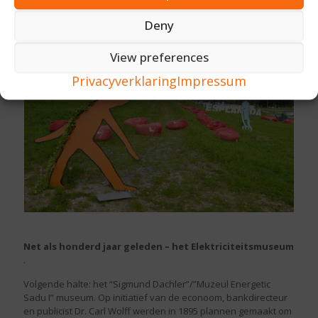
Deny
View preferences
Privacyverklaring
Impressum
Net als honderd jaar geleden – het Elektriciteitsmuseum
.
Volgende halte: het “Sigmund Dachler”/”Muzeul Energetic
Sadu I” museum. Op initiatief van de econoom, bankdirecteur
en publicist Dr. Carl Wolff werden in 1895 plannen gemaakt om