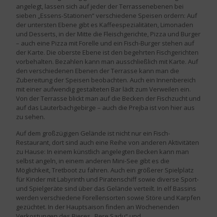
angelegt, lassen sich auf jeder der Terrassenebenen bei
sieben „Essens-Stationen“ verschiedene Speisen ordern: Auf
der untersten Ebene gibt es Kaffeespezialitäten, Limonaden
und Desserts, in der Mitte die Fleischgerichte, Pizza und Burger
– auch eine Pizza mit Forelle und ein Fisch-Burger stehen auf
der Karte. Die oberste Ebene ist den begehrten Fischgerichten
vorbehalten. Bezahlen kann man ausschließlich mit Karte. Auf
den verschiedenen Ebenen der Terrasse kann man die
Zubereitung der Speisen beobachten. Auch ein Innenbereich
mit einer aufwendig gestalteten Bar lädt zum Verweilen ein.
Von der Terrasse blickt man auf die Becken der Fischzucht und
auf das Lauterbachgebirge – auch die Prejba ist von hier aus
zu sehen.
Auf dem großzügigen Gelände ist nicht nur ein Fisch-
Restaurant, dort sind auch eine Reihe von anderen Aktivitäten
zu Hause: In einem künstlich angelegten Becken kann man
selbst angeln, in einem anderen Mini-See gibt es die
Möglichkeit, Tretboot zu fahren. Auch ein größerer Spielplatz
für Kinder mit Labyrinth und Piratenschiff sowie diverse Sport-
und Spielgeräte sind über das Gelände verteilt. In elf Bassins
werden verschiedene Forellensorten sowie Störe und Karpfen
gezüchtet. In der Hauptsaison finden an Wochenenden
Verkostungen des Bieres „Bere Sadu“ und