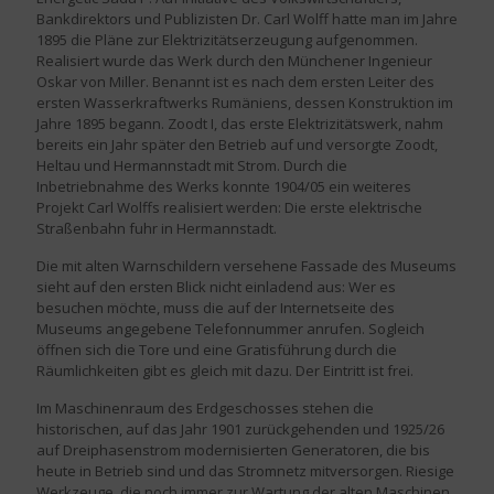
Bankdirektors und Publizisten Dr. Carl Wolff hatte man im Jahre
1895 die Pläne zur Elektrizitätserzeugung aufgenommen.
Realisiert wurde das Werk durch den Münchener Ingenieur
Oskar von Miller. Benannt ist es nach dem ersten Leiter des
ersten Wasserkraftwerks Rumäniens, dessen Konstruktion im
Jahre 1895 begann. Zoodt I, das erste Elektrizitätswerk, nahm
bereits ein Jahr später den Betrieb auf und versorgte Zoodt,
Heltau und Hermannstadt mit Strom. Durch die
Inbetriebnahme des Werks konnte 1904/05 ein weiteres
Projekt Carl Wolffs realisiert werden: Die erste elektrische
Straßenbahn fuhr in Hermannstadt.
Die mit alten Warnschildern versehene Fassade des Museums
sieht auf den ersten Blick nicht einladend aus: Wer es
besuchen möchte, muss die auf der Internetseite des
Museums angegebene Telefonnummer anrufen. Sogleich
öffnen sich die Tore und eine Gratisführung durch die
Räumlichkeiten gibt es gleich mit dazu. Der Eintritt ist frei.
Im Maschinenraum des Erdgeschosses stehen die
historischen, auf das Jahr 1901 zurückgehenden und 1925/26
auf Dreiphasenstrom modernisierten Generatoren, die bis
heute in Betrieb sind und das Stromnetz mitversorgen. Riesige
Werkzeuge, die noch immer zur Wartung der alten Maschinen