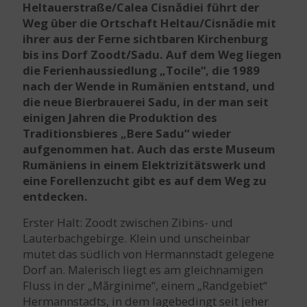
Heltauerstraße/Calea Cisnădiei führt der
Weg über die Ortschaft Heltau/Cisnădie mit
ihrer aus der Ferne sichtbaren Kirchenburg
bis ins Dorf Zoodt/Sadu. Auf dem Weg liegen
die Ferienhaussiedlung „Tocile“, die 1989
nach der Wende in Rumänien entstand, und
die neue Bierbrauerei Sadu, in der man seit
einigen Jahren die Produktion des
Traditionsbieres „Bere Sadu“ wieder
aufgenommen hat. Auch das erste Museum
Rumäniens in einem Elektrizitätswerk und
eine Forellenzucht gibt es auf dem Weg zu
entdecken.
Erster Halt: Zoodt zwischen Zibins- und
Lauterbachgebirge. Klein und unscheinbar
mutet das südlich von Hermannstadt gelegene
Dorf an. Malerisch liegt es am gleichnamigen
Fluss in der „Mărginime“, einem „Randgebiet“
Hermannstadts, in dem lagebedingt seit jeher