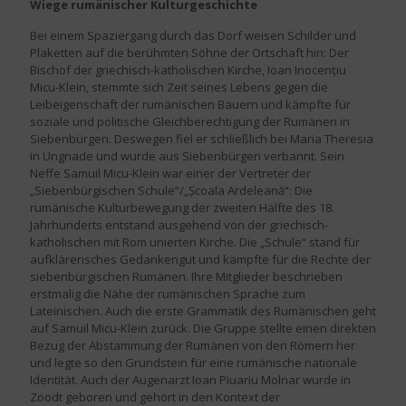
Wiege rumänischer Kulturgeschichte
Bei einem Spaziergang durch das Dorf weisen Schilder und
Plaketten auf die berühmten Söhne der Ortschaft hin: Der
Bischof der griechisch-katholischen Kirche, Ioan Inocențiu
Micu-Klein, stemmte sich Zeit seines Lebens gegen die
Leibeigenschaft der rumänischen Bauern und kämpfte für
soziale und politische Gleichberechtigung der Rumänen in
Siebenbürgen. Deswegen fiel er schließlich bei Maria Theresia
in Ungnade und wurde aus Siebenbürgen verbannt. Sein
Neffe Samuil Micu-Klein war einer der Vertreter der
„Siebenbürgischen Schule“/„Școala Ardeleană“: Die
rumänische Kulturbewegung der zweiten Hälfte des 18.
Jahrhunderts entstand ausgehend von der griechisch-
katholischen mit Rom unierten Kirche. Die „Schule“ stand für
aufklärerisches Gedankengut und kämpfte für die Rechte der
siebenbürgischen Rumänen. Ihre Mitglieder beschrieben
erstmalig die Nähe der rumänischen Sprache zum
Lateinischen. Auch die erste Grammatik des Rumänischen geht
auf Samuil Micu-Klein zurück. Die Gruppe stellte einen direkten
Bezug der Abstammung der Rumänen von den Römern her
und legte so den Grundstein für eine rumänische nationale
Identität. Auch der Augenarzt Ioan Piuariu Molnar wurde in
Zoodt geboren und gehört in den Kontext der