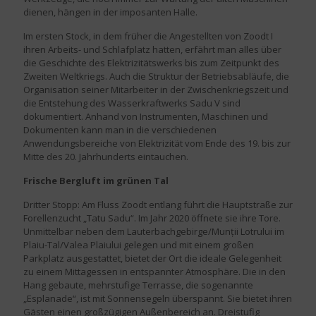
dienen, hängen in der imposanten Halle.
Im ersten Stock, in dem früher die Angestellten von Zoodt I
ihren Arbeits- und Schlafplatz hatten, erfährt man alles über
die Geschichte des Elektrizitätswerks bis zum Zeitpunkt des
Zweiten Weltkriegs. Auch die Struktur der Betriebsabläufe, die
Organisation seiner Mitarbeiter in der Zwischenkriegszeit und
die Entstehung des Wasserkraftwerks Sadu V sind
dokumentiert. Anhand von Instrumenten, Maschinen und
Dokumenten kann man in die verschiedenen
Anwendungsbereiche von Elektrizität vom Ende des 19. bis zur
Mitte des 20. Jahrhunderts eintauchen.
Frische Bergluft im grünen Tal
Dritter Stopp: Am Fluss Zoodt entlang führt die Hauptstraße zur
Forellenzucht „Tatu Sadu“. Im Jahr 2020 öffnete sie ihre Tore.
Unmittelbar neben dem Lauterbachgebirge/Munții Lotrului im
Plaiu-Tal/Valea Plaiului gelegen und mit einem großen
Parkplatz ausgestattet, bietet der Ort die ideale Gelegenheit
zu einem Mittagessen in entspannter Atmosphäre. Die in den
Hang gebaute, mehrstufige Terrasse, die sogenannte
„Esplanade“, ist mit Sonnensegeln überspannt. Sie bietet ihren
Gästen einen großzügigen Außenbereich an. Dreistufig